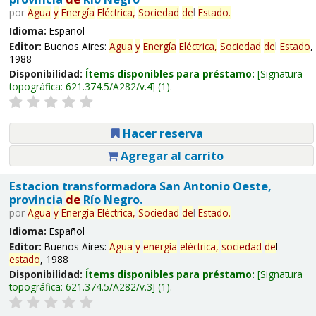
por
Agua
y
Energía
Eléctrica,
Sociedad
de
l
Estado
.
Idioma:
Español
Editor:
Buenos Aires:
Agua
y
Energía
Eléctrica,
Sociedad
de
l
Estado
,
1988
Disponibilidad:
Ítems disponibles para préstamo:
Signatura
topográfica:
621.374.5/A282/v.4
(1).
Hacer reserva
Agregar al carrito
Estacion transformadora San Antonio Oeste,
provincia
de
Río Negro.
por
Agua
y
Energía
Eléctrica,
Sociedad
de
l
Estado
.
Idioma:
Español
Editor:
Buenos Aires:
Agua
y
energía
eléctrica,
sociedad
de
l
estado
, 1988
Disponibilidad:
Ítems disponibles para préstamo:
Signatura
topográfica:
621.374.5/A282/v.3
(1).