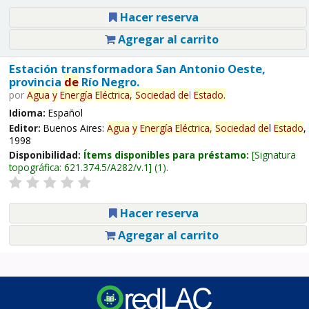
Hacer reserva
Agregar al carrito
Estación transformadora San Antonio Oeste,
provincia
de
Río Negro.
por
Agua
y
Energía
Eléctrica,
Sociedad
de
l
Estado
.
Idioma:
Español
Editor:
Buenos Aires:
Agua
y
Energía
Eléctrica,
Sociedad
de
l
Estado
,
1998
Disponibilidad:
Ítems disponibles para préstamo:
Signatura
topográfica:
621.374.5/A282/v.1
(1).
Hacer reserva
Agregar al carrito