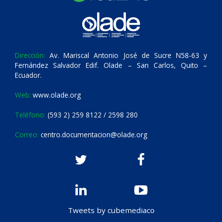
Dirección:
Av. Mariscal Antonio José de Sucre N58-63 y
Fernández Salvador Edif. Olade – San Carlos, Quito –
Ecuador.
Web:
www.olade.org
Teléfono:
(593 2) 259 8122 / 2598 280
Correo:
centro.documentacion@olade.org
Tweets by cubemediaco