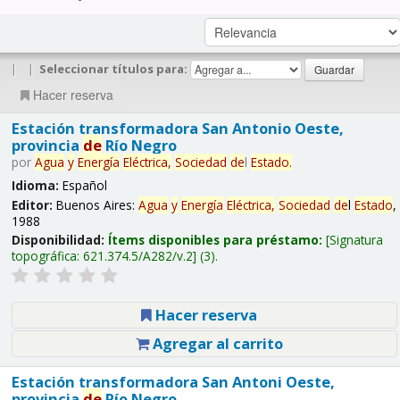
|
|
Seleccionar títulos para:
Hacer reserva
Estación transformadora San Antonio Oeste,
provincia
de
Río Negro
por
Agua
y
Energía
Eléctrica,
Sociedad
de
l
Estado
.
Idioma:
Español
Editor:
Buenos Aires:
Agua
y
Energía
Eléctrica,
Sociedad
de
l
Estado
,
1988
Disponibilidad:
Ítems disponibles para préstamo:
Signatura
topográfica:
621.374.5/A282/v.2
(3).
Hacer reserva
Agregar al carrito
Estación transformadora San Antoni Oeste,
provincia
de
Río Negro