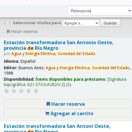
|
|
Seleccionar títulos para:
Hacer reserva
Estación transformadora San Antonio Oeste,
provincia
de
Río Negro
por
Agua
y
Energía
Eléctrica,
Sociedad
de
l
Estado
.
Idioma:
Español
Editor:
Buenos Aires:
Agua
y
Energía
Eléctrica,
Sociedad
de
l
Estado
,
1988
Disponibilidad:
Ítems disponibles para préstamo:
Signatura
topográfica:
621.374.5/A282/v.2
(3).
Hacer reserva
Agregar al carrito
Estación transformadora San Antoni Oeste,
provincia
de
Río Negro