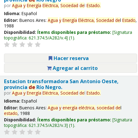
por
Agua
y
Energía
Eléctrica,
Sociedad
de
l
Estado
.
Idioma:
Español
Editor:
Buenos Aires:
Agua
y
Energía
Eléctrica,
Sociedad
de
l
Estado
,
1988
Disponibilidad:
Ítems disponibles para préstamo:
Signatura
topográfica:
621.374.5/A282/v.4
(1).
Hacer reserva
Agregar al carrito
Estacion transformadora San Antonio Oeste,
provincia
de
Río Negro.
por
Agua
y
Energía
Eléctrica,
Sociedad
de
l
Estado
.
Idioma:
Español
Editor:
Buenos Aires:
Agua
y
energía
eléctrica,
sociedad
de
l
estado
, 1988
Disponibilidad:
Ítems disponibles para préstamo:
Signatura
topográfica:
621.374.5/A282/v.3
(1).