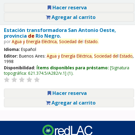
Hacer reserva
Agregar al carrito
Estación transformadora San Antonio Oeste,
provincia
de
Río Negro.
por
Agua
y
Energía
Eléctrica,
Sociedad
de
l
Estado
.
Idioma:
Español
Editor:
Buenos Aires:
Agua
y
Energía
Eléctrica,
Sociedad
de
l
Estado
,
1998
Disponibilidad:
Ítems disponibles para préstamo:
Signatura
topográfica:
621.374.5/A282/v.1
(1).
Hacer reserva
Agregar al carrito