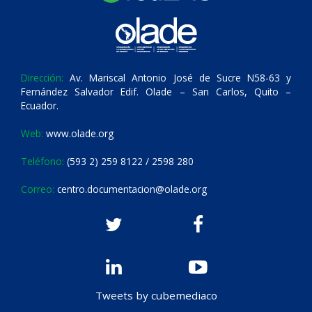
Dirección:
Av. Mariscal Antonio José de Sucre N58-63 y
Fernández Salvador Edif. Olade – San Carlos, Quito –
Ecuador.
Web:
www.olade.org
Teléfono:
(593 2) 259 8122 / 2598 280
Correo:
centro.documentacion@olade.org
Tweets by cubemediaco