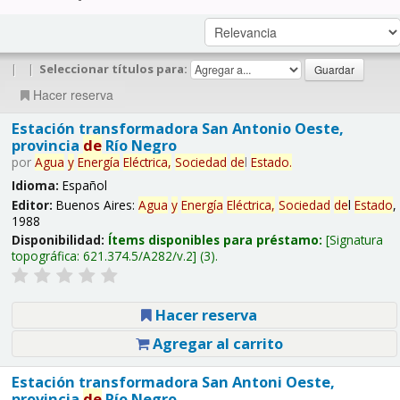
|
|
Seleccionar títulos para:
Hacer reserva
Estación transformadora San Antonio Oeste,
provincia
de
Río Negro
por
Agua
y
Energía
Eléctrica,
Sociedad
de
l
Estado
.
Idioma:
Español
Editor:
Buenos Aires:
Agua
y
Energía
Eléctrica,
Sociedad
de
l
Estado
,
1988
Disponibilidad:
Ítems disponibles para préstamo:
Signatura
topográfica:
621.374.5/A282/v.2
(3).
Hacer reserva
Agregar al carrito
Estación transformadora San Antoni Oeste,
provincia
de
Río Negro