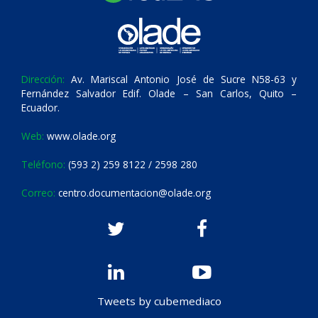
Dirección:
Av. Mariscal Antonio José de Sucre N58-63 y
Fernández Salvador Edif. Olade – San Carlos, Quito –
Ecuador.
Web:
www.olade.org
Teléfono:
(593 2) 259 8122 / 2598 280
Correo:
centro.documentacion@olade.org
Tweets by cubemediaco