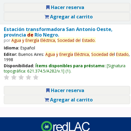
Hacer reserva
Agregar al carrito
Estación transformadora San Antonio Oeste,
provincia
de
Río Negro.
por
Agua
y
Energía
Eléctrica,
Sociedad
de
l
Estado
.
Idioma:
Español
Editor:
Buenos Aires:
Agua
y
Energía
Eléctrica,
Sociedad
de
l
Estado
,
1998
Disponibilidad:
Ítems disponibles para préstamo:
Signatura
topográfica:
621.374.5/A282/v.1
(1).
Hacer reserva
Agregar al carrito