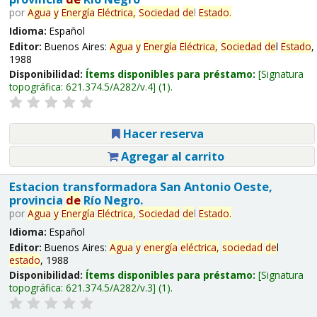
por
Agua
y
Energía
Eléctrica,
Sociedad
de
l
Estado
.
Idioma:
Español
Editor:
Buenos Aires:
Agua
y
Energía
Eléctrica,
Sociedad
de
l
Estado
,
1988
Disponibilidad:
Ítems disponibles para préstamo:
Signatura
topográfica:
621.374.5/A282/v.4
(1).
Hacer reserva
Agregar al carrito
Estacion transformadora San Antonio Oeste,
provincia
de
Río Negro.
por
Agua
y
Energía
Eléctrica,
Sociedad
de
l
Estado
.
Idioma:
Español
Editor:
Buenos Aires:
Agua
y
energía
eléctrica,
sociedad
de
l
estado
, 1988
Disponibilidad:
Ítems disponibles para préstamo:
Signatura
topográfica:
621.374.5/A282/v.3
(1).