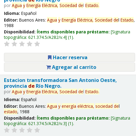
por
Agua
y
Energía
Eléctrica,
Sociedad
de
l
Estado
.
Idioma:
Español
Editor:
Buenos Aires:
Agua
y
Energía
Eléctrica,
Sociedad
de
l
Estado
,
1988
Disponibilidad:
Ítems disponibles para préstamo:
Signatura
topográfica:
621.374.5/A282/v.4
(1).
Hacer reserva
Agregar al carrito
Estacion transformadora San Antonio Oeste,
provincia
de
Río Negro.
por
Agua
y
Energía
Eléctrica,
Sociedad
de
l
Estado
.
Idioma:
Español
Editor:
Buenos Aires:
Agua
y
energía
eléctrica,
sociedad
de
l
estado
, 1988
Disponibilidad:
Ítems disponibles para préstamo:
Signatura
topográfica:
621.374.5/A282/v.3
(1).