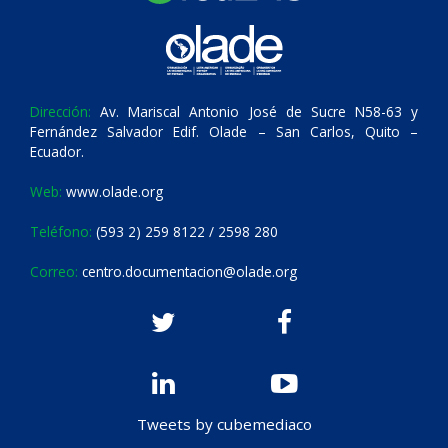
Dirección:
Av. Mariscal Antonio José de Sucre N58-63 y
Fernández Salvador Edif. Olade – San Carlos, Quito –
Ecuador.
Web:
www.olade.org
Teléfono:
(593 2) 259 8122 / 2598 280
Correo:
centro.documentacion@olade.org
Tweets by cubemediaco