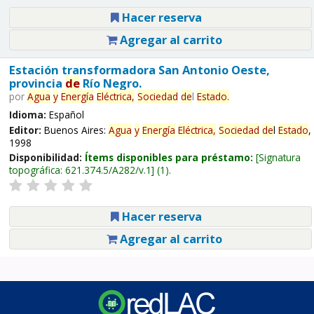
Hacer reserva
Agregar al carrito
Estación transformadora San Antonio Oeste,
provincia
de
Río Negro.
por
Agua
y
Energía
Eléctrica,
Sociedad
de
l
Estado
.
Idioma:
Español
Editor:
Buenos Aires:
Agua
y
Energía
Eléctrica,
Sociedad
de
l
Estado
,
1998
Disponibilidad:
Ítems disponibles para préstamo:
Signatura
topográfica:
621.374.5/A282/v.1
(1).
Hacer reserva
Agregar al carrito