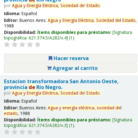
por
Agua
y
Energía
Eléctrica,
Sociedad
de
l
Estado
.
Idioma:
Español
Editor:
Buenos Aires:
Agua
y
Energía
Eléctrica,
Sociedad
de
l
Estado
,
1988
Disponibilidad:
Ítems disponibles para préstamo:
Signatura
topográfica:
621.374.5/A282/v.4
(1).
Hacer reserva
Agregar al carrito
Estacion transformadora San Antonio Oeste,
provincia
de
Río Negro.
por
Agua
y
Energía
Eléctrica,
Sociedad
de
l
Estado
.
Idioma:
Español
Editor:
Buenos Aires:
Agua
y
energía
eléctrica,
sociedad
de
l
estado
, 1988
Disponibilidad:
Ítems disponibles para préstamo:
Signatura
topográfica:
621.374.5/A282/v.3
(1).