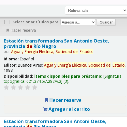
|
|
Seleccionar títulos para:
Hacer reserva
Estación transformadora San Antonio Oeste,
provincia
de
Río Negro
por
Agua
y
Energía
Eléctrica,
Sociedad
de
l
Estado
.
Idioma:
Español
Editor:
Buenos Aires:
Agua
y
Energía
Eléctrica,
Sociedad
de
l
Estado
,
1988
Disponibilidad:
Ítems disponibles para préstamo:
Signatura
topográfica:
621.374.5/A282/v.2
(3).
Hacer reserva
Agregar al carrito
Estación transformadora San Antoni Oeste,
provincia
de
Río Negro