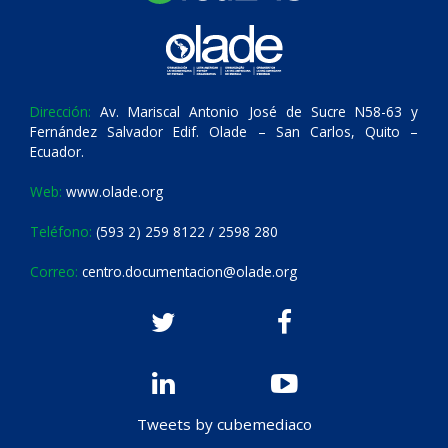
Dirección:
Av. Mariscal Antonio José de Sucre N58-63 y
Fernández Salvador Edif. Olade – San Carlos, Quito –
Ecuador.
Web:
www.olade.org
Teléfono:
(593 2) 259 8122 / 2598 280
Correo:
centro.documentacion@olade.org
Tweets by cubemediaco