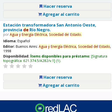
Hacer reserva
Agregar al carrito
Estación transformadora San Antonio Oeste,
provincia
de
Río Negro.
por
Agua
y
Energía
Eléctrica,
Sociedad
de
l
Estado
.
Idioma:
Español
Editor:
Buenos Aires:
Agua
y
Energía
Eléctrica,
Sociedad
de
l
Estado
,
1998
Disponibilidad:
Ítems disponibles para préstamo:
Signatura
topográfica:
621.374.5/A282/v.1
(1).
Hacer reserva
Agregar al carrito