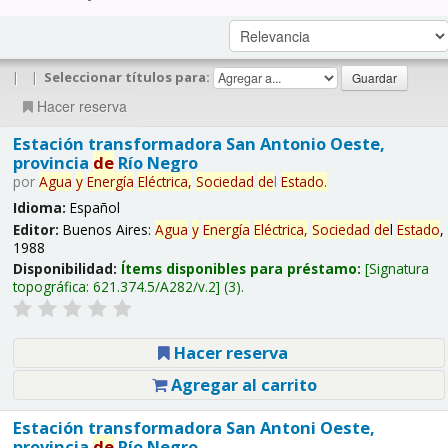
|
|
Seleccionar títulos para:
Hacer reserva
Estación transformadora San Antonio Oeste,
provincia
de
Río Negro
por
Agua
y
Energía
Eléctrica,
Sociedad
de
l
Estado
.
Idioma:
Español
Editor:
Buenos Aires:
Agua
y
Energía
Eléctrica,
Sociedad
de
l
Estado
,
1988
Disponibilidad:
Ítems disponibles para préstamo:
Signatura
topográfica:
621.374.5/A282/v.2
(3).
Hacer reserva
Agregar al carrito
Estación transformadora San Antoni Oeste,
provincia
de
Río Negro