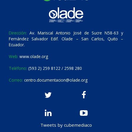
Dirección:
Av. Mariscal Antonio José de Sucre N58-63 y
Fernández Salvador Edif. Olade – San Carlos, Quito –
Ecuador.
Web:
www.olade.org
Teléfono:
(593 2) 259 8122 / 2598 280
Correo:
centro.documentacion@olade.org
Tweets by cubemediaco