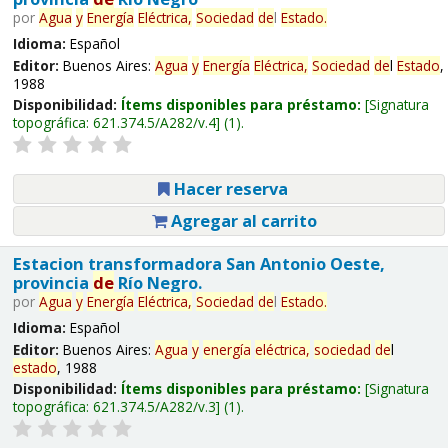
por
Agua
y
Energía
Eléctrica,
Sociedad
de
l
Estado
.
Idioma:
Español
Editor:
Buenos Aires:
Agua
y
Energía
Eléctrica,
Sociedad
de
l
Estado
,
1988
Disponibilidad:
Ítems disponibles para préstamo:
Signatura
topográfica:
621.374.5/A282/v.4
(1).
Hacer reserva
Agregar al carrito
Estacion transformadora San Antonio Oeste,
provincia
de
Río Negro.
por
Agua
y
Energía
Eléctrica,
Sociedad
de
l
Estado
.
Idioma:
Español
Editor:
Buenos Aires:
Agua
y
energía
eléctrica,
sociedad
de
l
estado
, 1988
Disponibilidad:
Ítems disponibles para préstamo:
Signatura
topográfica:
621.374.5/A282/v.3
(1).