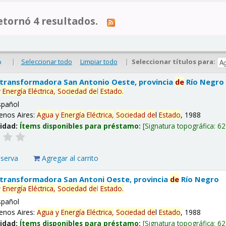
tornó 4 resultados.
|
Seleccionar todo
Limpiar todo
|
Seleccionar títulos para:
o
 transformadora San Antonio Oeste, provincia
de
Río Negro
y
Energía
Eléctrica,
Sociedad
de
l
Estado
.
spañol
enos Aires:
Agua
y
Energía
Eléctrica,
Sociedad
de
l
Estado
, 1988
lidad:
Ítems disponibles para préstamo:
Signatura topográfica:
62
eserva
Agregar al carrito
 transformadora San Antoni Oeste, provincia
de
Río Negro
y
Energía
Eléctrica,
Sociedad
de
l
Estado
.
spañol
enos Aires:
Agua
y
Energía
Eléctrica,
Sociedad
de
l
Estado
, 1988
lidad:
Ítems disponibles para préstamo:
Signatura topográfica:
62