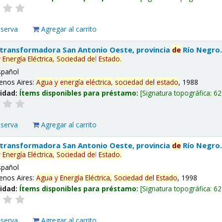
eserva
Agregar al carrito
 transformadora San Antonio Oeste, provincia
de
Río Negro
y
Energía
Eléctrica,
Sociedad
de
l
Estado
.
spañol
enos Aires:
Agua
y
energía
eléctrica,
sociedad
de
l
estado
, 1988
lidad:
Ítems disponibles para préstamo:
Signatura topográfica:
62
eserva
Agregar al carrito
 transformadora San Antonio Oeste, provincia
de
Río Negro
y
Energía
Eléctrica,
Sociedad
de
l
Estado
.
spañol
enos Aires:
Agua
y
Energía
Eléctrica,
Sociedad
de
l
Estado
, 1998
lidad:
Ítems disponibles para préstamo:
Signatura topográfica:
62
eserva
Agregar al carrito