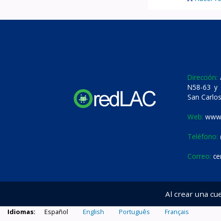
Dirección:
A
N58-63 y 
San Carlos
Web:
www.
Teléfono:
Correo:
ce
Al crear una cu
Idiomas:
Español
English
Português
Français