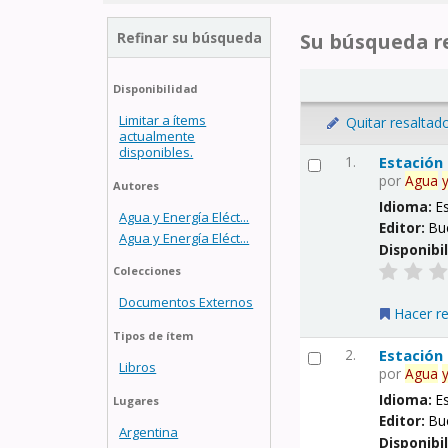
Refinar su búsqueda
Su búsqueda re
Disponibilidad
Limitar a ítems
Quitar resaltad
actualmente
disponibles.
1.
Estación
por
Agua
Autores
Idioma:
E
Agua y Energía Eléct...
Editor:
Bu
Agua y Energía Eléct...
Disponibi
Colecciones
Documentos Externos
Hacer r
Tipos de ítem
2.
Estación
Libros
por
Agua
Idioma:
E
Lugares
Editor:
Bu
Argentina
Disponibi