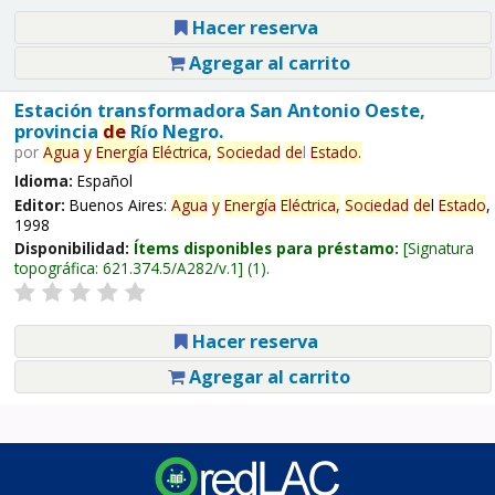
Hacer reserva
Agregar al carrito
Estación transformadora San Antonio Oeste,
provincia
de
Río Negro.
por
Agua
y
Energía
Eléctrica,
Sociedad
de
l
Estado
.
Idioma:
Español
Editor:
Buenos Aires:
Agua
y
Energía
Eléctrica,
Sociedad
de
l
Estado
,
1998
Disponibilidad:
Ítems disponibles para préstamo:
Signatura
topográfica:
621.374.5/A282/v.1
(1).
Hacer reserva
Agregar al carrito