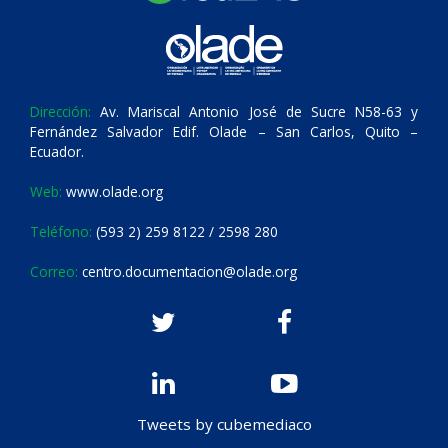
Dirección:
Av. Mariscal Antonio José de Sucre N58-63 y
Fernández Salvador Edif. Olade – San Carlos, Quito –
Ecuador.
Web:
www.olade.org
Teléfono:
(593 2) 259 8122 / 2598 280
Correo:
centro.documentacion@olade.org
Tweets by cubemediaco