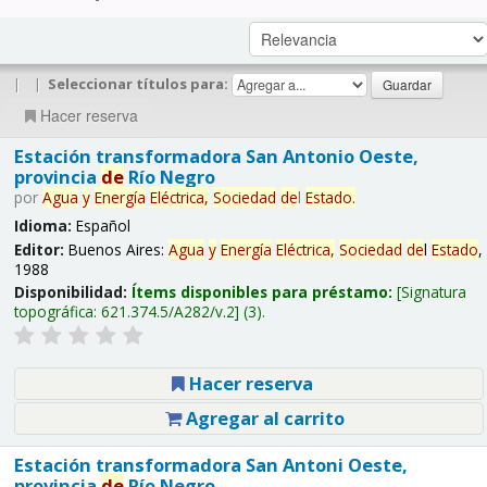
|
|
Seleccionar títulos para:
Hacer reserva
Estación transformadora San Antonio Oeste,
provincia
de
Río Negro
por
Agua
y
Energía
Eléctrica,
Sociedad
de
l
Estado
.
Idioma:
Español
Editor:
Buenos Aires:
Agua
y
Energía
Eléctrica,
Sociedad
de
l
Estado
,
1988
Disponibilidad:
Ítems disponibles para préstamo:
Signatura
topográfica:
621.374.5/A282/v.2
(3).
Hacer reserva
Agregar al carrito
Estación transformadora San Antoni Oeste,
provincia
de
Río Negro