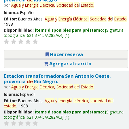
por
Agua
y
Energía
Eléctrica,
Sociedad
de
l
Estado
.
Idioma:
Español
Editor:
Buenos Aires:
Agua
y
Energía
Eléctrica,
Sociedad
de
l
Estado
,
1988
Disponibilidad:
Ítems disponibles para préstamo:
Signatura
topográfica:
621.374.5/A282/v.4
(1).
Hacer reserva
Agregar al carrito
Estacion transformadora San Antonio Oeste,
provincia
de
Río Negro.
por
Agua
y
Energía
Eléctrica,
Sociedad
de
l
Estado
.
Idioma:
Español
Editor:
Buenos Aires:
Agua
y
energía
eléctrica,
sociedad
de
l
estado
, 1988
Disponibilidad:
Ítems disponibles para préstamo:
Signatura
topográfica:
621.374.5/A282/v.3
(1).