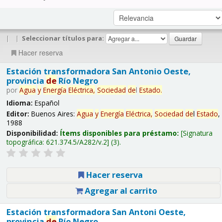
|
|
Seleccionar títulos para:
Hacer reserva
Estación transformadora San Antonio Oeste,
provincia
de
Río Negro
por
Agua
y
Energía
Eléctrica,
Sociedad
de
l
Estado
.
Idioma:
Español
Editor:
Buenos Aires:
Agua
y
Energía
Eléctrica,
Sociedad
de
l
Estado
,
1988
Disponibilidad:
Ítems disponibles para préstamo:
Signatura
topográfica:
621.374.5/A282/v.2
(3).
Hacer reserva
Agregar al carrito
Estación transformadora San Antoni Oeste,
provincia
de
Río Negro