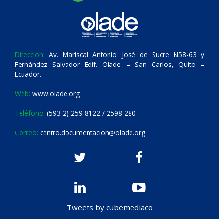
Dirección:
Av. Mariscal Antonio José de Sucre N58-63 y
Fernández Salvador Edif. Olade – San Carlos, Quito –
Ecuador.
Web:
www.olade.org
Teléfono:
(593 2) 259 8122 / 2598 280
Correo:
centro.documentacion@olade.org
Tweets by cubemediaco