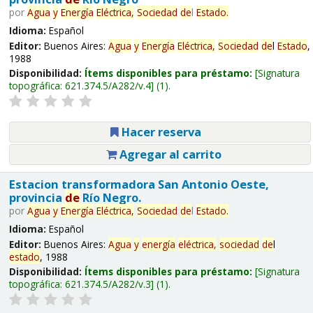
por
Agua
y
Energía
Eléctrica,
Sociedad
de
l
Estado
.
Idioma:
Español
Editor:
Buenos Aires:
Agua
y
Energía
Eléctrica,
Sociedad
de
l
Estado
,
1988
Disponibilidad:
Ítems disponibles para préstamo:
Signatura
topográfica:
621.374.5/A282/v.4
(1).
Hacer reserva
Agregar al carrito
Estacion transformadora San Antonio Oeste,
provincia
de
Río Negro.
por
Agua
y
Energía
Eléctrica,
Sociedad
de
l
Estado
.
Idioma:
Español
Editor:
Buenos Aires:
Agua
y
energía
eléctrica,
sociedad
de
l
estado
, 1988
Disponibilidad:
Ítems disponibles para préstamo:
Signatura
topográfica:
621.374.5/A282/v.3
(1).