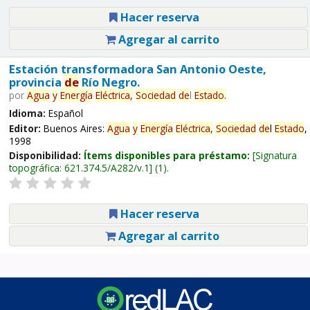
Hacer reserva
Agregar al carrito
Estación transformadora San Antonio Oeste,
provincia
de
Río Negro.
por
Agua
y
Energía
Eléctrica,
Sociedad
de
l
Estado
.
Idioma:
Español
Editor:
Buenos Aires:
Agua
y
Energía
Eléctrica,
Sociedad
de
l
Estado
,
1998
Disponibilidad:
Ítems disponibles para préstamo:
Signatura
topográfica:
621.374.5/A282/v.1
(1).
Hacer reserva
Agregar al carrito