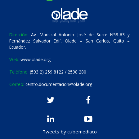
Dirección:
Av. Mariscal Antonio José de Sucre N58-63 y
Fernández Salvador Edif. Olade – San Carlos, Quito –
Ecuador.
Web:
www.olade.org
Teléfono:
(593 2) 259 8122 / 2598 280
Correo:
centro.documentacion@olade.org
Tweets by cubemediaco