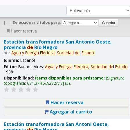
|
|
Seleccionar títulos para:
Hacer reserva
Estación transformadora San Antonio Oeste,
provincia
de
Río Negro
por
Agua
y
Energía
Eléctrica,
Sociedad
de
l
Estado
.
Idioma:
Español
Editor:
Buenos Aires:
Agua
y
Energía
Eléctrica,
Sociedad
de
l
Estado
,
1988
Disponibilidad:
Ítems disponibles para préstamo:
Signatura
topográfica:
621.374.5/A282/v.2
(3).
Hacer reserva
Agregar al carrito
Estación transformadora San Antoni Oeste,
provincia
de
Río Negro