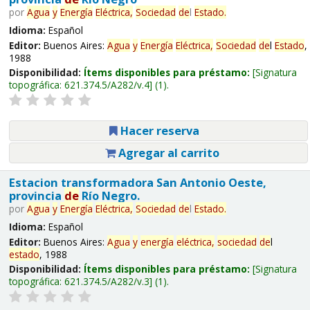
por
Agua
y
Energía
Eléctrica,
Sociedad
de
l
Estado
.
Idioma:
Español
Editor:
Buenos Aires:
Agua
y
Energía
Eléctrica,
Sociedad
de
l
Estado
,
1988
Disponibilidad:
Ítems disponibles para préstamo:
Signatura
topográfica:
621.374.5/A282/v.4
(1).
Hacer reserva
Agregar al carrito
Estacion transformadora San Antonio Oeste,
provincia
de
Río Negro.
por
Agua
y
Energía
Eléctrica,
Sociedad
de
l
Estado
.
Idioma:
Español
Editor:
Buenos Aires:
Agua
y
energía
eléctrica,
sociedad
de
l
estado
, 1988
Disponibilidad:
Ítems disponibles para préstamo:
Signatura
topográfica:
621.374.5/A282/v.3
(1).