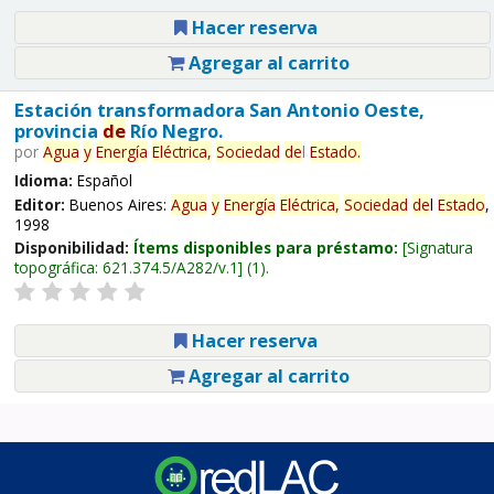
Hacer reserva
Agregar al carrito
Estación transformadora San Antonio Oeste,
provincia
de
Río Negro.
por
Agua
y
Energía
Eléctrica,
Sociedad
de
l
Estado
.
Idioma:
Español
Editor:
Buenos Aires:
Agua
y
Energía
Eléctrica,
Sociedad
de
l
Estado
,
1998
Disponibilidad:
Ítems disponibles para préstamo:
Signatura
topográfica:
621.374.5/A282/v.1
(1).
Hacer reserva
Agregar al carrito