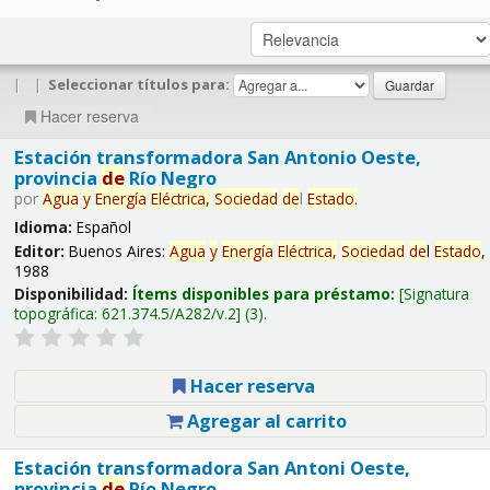
|
|
Seleccionar títulos para:
Hacer reserva
Estación transformadora San Antonio Oeste,
provincia
de
Río Negro
por
Agua
y
Energía
Eléctrica,
Sociedad
de
l
Estado
.
Idioma:
Español
Editor:
Buenos Aires:
Agua
y
Energía
Eléctrica,
Sociedad
de
l
Estado
,
1988
Disponibilidad:
Ítems disponibles para préstamo:
Signatura
topográfica:
621.374.5/A282/v.2
(3).
Hacer reserva
Agregar al carrito
Estación transformadora San Antoni Oeste,
provincia
de
Río Negro