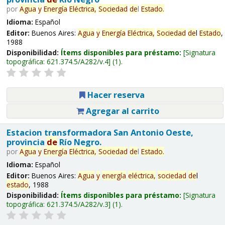
por
Agua
y
Energía
Eléctrica,
Sociedad
de
l
Estado
.
Idioma:
Español
Editor:
Buenos Aires:
Agua
y
Energía
Eléctrica,
Sociedad
de
l
Estado
,
1988
Disponibilidad:
Ítems disponibles para préstamo:
Signatura
topográfica:
621.374.5/A282/v.4
(1).
Hacer reserva
Agregar al carrito
Estacion transformadora San Antonio Oeste,
provincia
de
Río Negro.
por
Agua
y
Energía
Eléctrica,
Sociedad
de
l
Estado
.
Idioma:
Español
Editor:
Buenos Aires:
Agua
y
energía
eléctrica,
sociedad
de
l
estado
, 1988
Disponibilidad:
Ítems disponibles para préstamo:
Signatura
topográfica:
621.374.5/A282/v.3
(1).