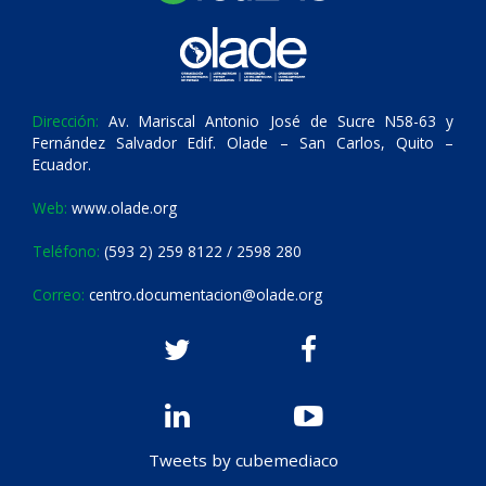
Dirección:
Av. Mariscal Antonio José de Sucre N58-63 y
Fernández Salvador Edif. Olade – San Carlos, Quito –
Ecuador.
Web:
www.olade.org
Teléfono:
(593 2) 259 8122 / 2598 280
Correo:
centro.documentacion@olade.org
Tweets by cubemediaco