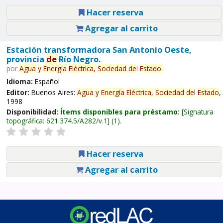
Hacer reserva
Agregar al carrito
Estación transformadora San Antonio Oeste,
provincia
de
Río Negro.
por
Agua
y
Energía
Eléctrica,
Sociedad
de
l
Estado
.
Idioma:
Español
Editor:
Buenos Aires:
Agua
y
Energía
Eléctrica,
Sociedad
de
l
Estado
,
1998
Disponibilidad:
Ítems disponibles para préstamo:
Signatura
topográfica:
621.374.5/A282/v.1
(1).
Hacer reserva
Agregar al carrito