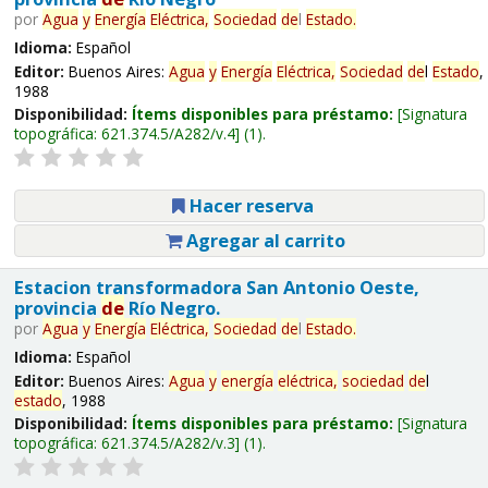
por
Agua
y
Energía
Eléctrica,
Sociedad
de
l
Estado
.
Idioma:
Español
Editor:
Buenos Aires:
Agua
y
Energía
Eléctrica,
Sociedad
de
l
Estado
,
1988
Disponibilidad:
Ítems disponibles para préstamo:
Signatura
topográfica:
621.374.5/A282/v.4
(1).
Hacer reserva
Agregar al carrito
Estacion transformadora San Antonio Oeste,
provincia
de
Río Negro.
por
Agua
y
Energía
Eléctrica,
Sociedad
de
l
Estado
.
Idioma:
Español
Editor:
Buenos Aires:
Agua
y
energía
eléctrica,
sociedad
de
l
estado
, 1988
Disponibilidad:
Ítems disponibles para préstamo:
Signatura
topográfica:
621.374.5/A282/v.3
(1).