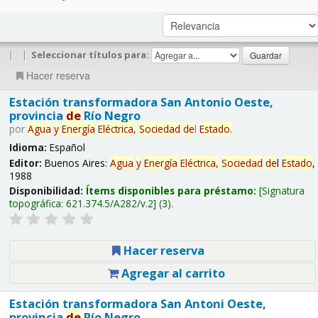
|
|
Seleccionar títulos para:
Hacer reserva
Estación transformadora San Antonio Oeste,
provincia
de
Río Negro
por
Agua
y
Energía
Eléctrica,
Sociedad
de
l
Estado
.
Idioma:
Español
Editor:
Buenos Aires:
Agua
y
Energía
Eléctrica,
Sociedad
de
l
Estado
,
1988
Disponibilidad:
Ítems disponibles para préstamo:
Signatura
topográfica:
621.374.5/A282/v.2
(3).
Hacer reserva
Agregar al carrito
Estación transformadora San Antoni Oeste,
provincia
de
Río Negro