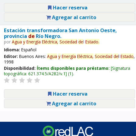
Hacer reserva
Agregar al carrito
Estación transformadora San Antonio Oeste,
provincia
de
Río Negro.
por
Agua
y
Energía
Eléctrica,
Sociedad
de
l
Estado
.
Idioma:
Español
Editor:
Buenos Aires:
Agua
y
Energía
Eléctrica,
Sociedad
de
l
Estado
,
1998
Disponibilidad:
Ítems disponibles para préstamo:
Signatura
topográfica:
621.374.5/A282/v.1
(1).
Hacer reserva
Agregar al carrito