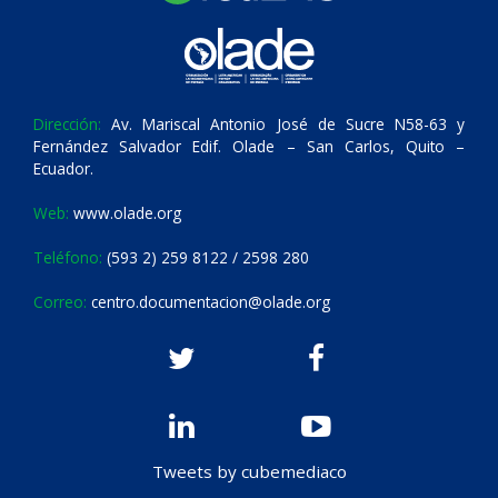
Dirección:
Av. Mariscal Antonio José de Sucre N58-63 y
Fernández Salvador Edif. Olade – San Carlos, Quito –
Ecuador.
Web:
www.olade.org
Teléfono:
(593 2) 259 8122 / 2598 280
Correo:
centro.documentacion@olade.org
Tweets by cubemediaco