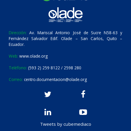
Dirección:
Av. Mariscal Antonio José de Sucre N58-63 y
Fernández Salvador Edif. Olade – San Carlos, Quito –
Ecuador.
Web:
www.olade.org
Teléfono:
(593 2) 259 8122 / 2598 280
Correo:
centro.documentacion@olade.org
Tweets by cubemediaco