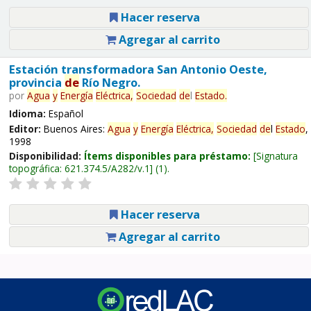
Hacer reserva
Agregar al carrito
Estación transformadora San Antonio Oeste,
provincia
de
Río Negro.
por
Agua
y
Energía
Eléctrica,
Sociedad
de
l
Estado
.
Idioma:
Español
Editor:
Buenos Aires:
Agua
y
Energía
Eléctrica,
Sociedad
de
l
Estado
,
1998
Disponibilidad:
Ítems disponibles para préstamo:
Signatura
topográfica:
621.374.5/A282/v.1
(1).
Hacer reserva
Agregar al carrito