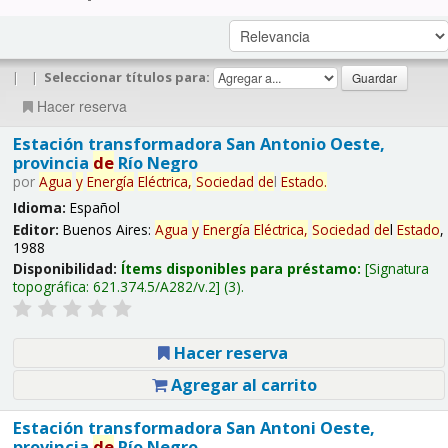
|
|
Seleccionar títulos para:
Hacer reserva
Estación transformadora San Antonio Oeste,
provincia
de
Río Negro
por
Agua
y
Energía
Eléctrica,
Sociedad
de
l
Estado
.
Idioma:
Español
Editor:
Buenos Aires:
Agua
y
Energía
Eléctrica,
Sociedad
de
l
Estado
,
1988
Disponibilidad:
Ítems disponibles para préstamo:
Signatura
topográfica:
621.374.5/A282/v.2
(3).
Hacer reserva
Agregar al carrito
Estación transformadora San Antoni Oeste,
provincia
de
Río Negro