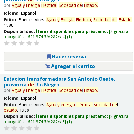
por
Agua
y
Energía
Eléctrica,
Sociedad
de
l
Estado
.
Idioma:
Español
Editor:
Buenos Aires:
Agua
y
Energía
Eléctrica,
Sociedad
de
l
Estado
,
1988
Disponibilidad:
Ítems disponibles para préstamo:
Signatura
topográfica:
621.374.5/A282/v.4
(1).
Hacer reserva
Agregar al carrito
Estacion transformadora San Antonio Oeste,
provincia
de
Río Negro.
por
Agua
y
Energía
Eléctrica,
Sociedad
de
l
Estado
.
Idioma:
Español
Editor:
Buenos Aires:
Agua
y
energía
eléctrica,
sociedad
de
l
estado
, 1988
Disponibilidad:
Ítems disponibles para préstamo:
Signatura
topográfica:
621.374.5/A282/v.3
(1).