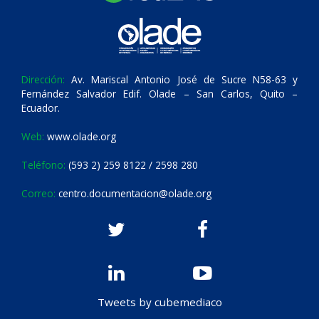
Dirección:
Av. Mariscal Antonio José de Sucre N58-63 y
Fernández Salvador Edif. Olade – San Carlos, Quito –
Ecuador.
Web:
www.olade.org
Teléfono:
(593 2) 259 8122 / 2598 280
Correo:
centro.documentacion@olade.org
Tweets by cubemediaco