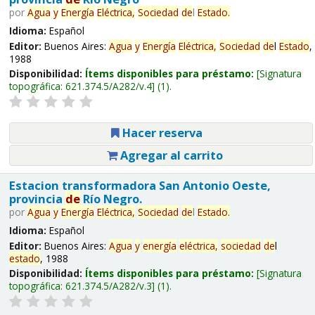
por
Agua
y
Energía
Eléctrica,
Sociedad
de
l
Estado
.
Idioma:
Español
Editor:
Buenos Aires:
Agua
y
Energía
Eléctrica,
Sociedad
de
l
Estado
,
1988
Disponibilidad:
Ítems disponibles para préstamo:
Signatura
topográfica:
621.374.5/A282/v.4
(1).
Hacer reserva
Agregar al carrito
Estacion transformadora San Antonio Oeste,
provincia
de
Río Negro.
por
Agua
y
Energía
Eléctrica,
Sociedad
de
l
Estado
.
Idioma:
Español
Editor:
Buenos Aires:
Agua
y
energía
eléctrica,
sociedad
de
l
estado
, 1988
Disponibilidad:
Ítems disponibles para préstamo:
Signatura
topográfica:
621.374.5/A282/v.3
(1).