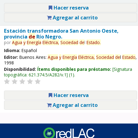
Hacer reserva
Agregar al carrito
Estación transformadora San Antonio Oeste,
provincia
de
Río Negro.
por
Agua
y
Energía
Eléctrica,
Sociedad
de
l
Estado
.
Idioma:
Español
Editor:
Buenos Aires:
Agua
y
Energía
Eléctrica,
Sociedad
de
l
Estado
,
1998
Disponibilidad:
Ítems disponibles para préstamo:
Signatura
topográfica:
621.374.5/A282/v.1
(1).
Hacer reserva
Agregar al carrito