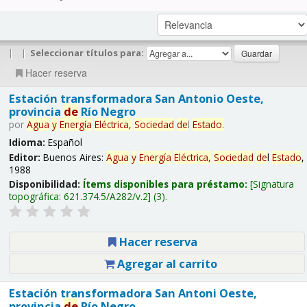
|
|
Seleccionar títulos para:
Hacer reserva
Estación transformadora San Antonio Oeste,
provincia
de
Río Negro
por
Agua
y
Energía
Eléctrica,
Sociedad
de
l
Estado
.
Idioma:
Español
Editor:
Buenos Aires:
Agua
y
Energía
Eléctrica,
Sociedad
de
l
Estado
,
1988
Disponibilidad:
Ítems disponibles para préstamo:
Signatura
topográfica:
621.374.5/A282/v.2
(3).
Hacer reserva
Agregar al carrito
Estación transformadora San Antoni Oeste,
provincia
de
Río Negro