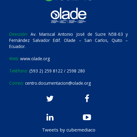
Dirección:
Av. Mariscal Antonio José de Sucre N58-63 y
Fernández Salvador Edif. Olade – San Carlos, Quito –
Ecuador.
Web:
www.olade.org
Teléfono:
(593 2) 259 8122 / 2598 280
Correo:
centro.documentacion@olade.org
Tweets by cubemediaco