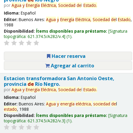
por
Agua
y
Energía
Eléctrica,
Sociedad
de
l
Estado
.
Idioma:
Español
Editor:
Buenos Aires:
Agua
y
Energía
Eléctrica,
Sociedad
de
l
Estado
,
1988
Disponibilidad:
Ítems disponibles para préstamo:
Signatura
topográfica:
621.374.5/A282/v.4
(1).
Hacer reserva
Agregar al carrito
Estacion transformadora San Antonio Oeste,
provincia
de
Río Negro.
por
Agua
y
Energía
Eléctrica,
Sociedad
de
l
Estado
.
Idioma:
Español
Editor:
Buenos Aires:
Agua
y
energía
eléctrica,
sociedad
de
l
estado
, 1988
Disponibilidad:
Ítems disponibles para préstamo:
Signatura
topográfica:
621.374.5/A282/v.3
(1).