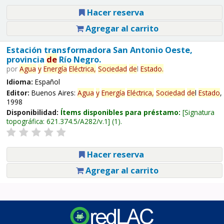
Hacer reserva
Agregar al carrito
Estación transformadora San Antonio Oeste,
provincia
de
Río Negro.
por
Agua
y
Energía
Eléctrica,
Sociedad
de
l
Estado
.
Idioma:
Español
Editor:
Buenos Aires:
Agua
y
Energía
Eléctrica,
Sociedad
de
l
Estado
,
1998
Disponibilidad:
Ítems disponibles para préstamo:
Signatura
topográfica:
621.374.5/A282/v.1
(1).
Hacer reserva
Agregar al carrito