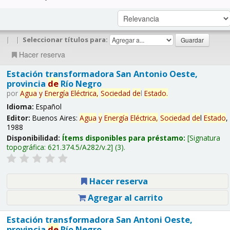
|
|
Seleccionar títulos para:
Hacer reserva
Estación transformadora San Antonio Oeste,
provincia
de
Río Negro
por
Agua
y
Energía
Eléctrica,
Sociedad
de
l
Estado
.
Idioma:
Español
Editor:
Buenos Aires:
Agua
y
Energía
Eléctrica,
Sociedad
de
l
Estado
,
1988
Disponibilidad:
Ítems disponibles para préstamo:
Signatura
topográfica:
621.374.5/A282/v.2
(3).
Hacer reserva
Agregar al carrito
Estación transformadora San Antoni Oeste,
provincia
de
Río Negro