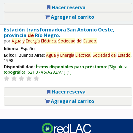
Hacer reserva
Agregar al carrito
Estación transformadora San Antonio Oeste,
provincia
de
Río Negro.
por
Agua
y
Energía
Eléctrica,
Sociedad
de
l
Estado
.
Idioma:
Español
Editor:
Buenos Aires:
Agua
y
Energía
Eléctrica,
Sociedad
de
l
Estado
,
1998
Disponibilidad:
Ítems disponibles para préstamo:
Signatura
topográfica:
621.374.5/A282/v.1
(1).
Hacer reserva
Agregar al carrito