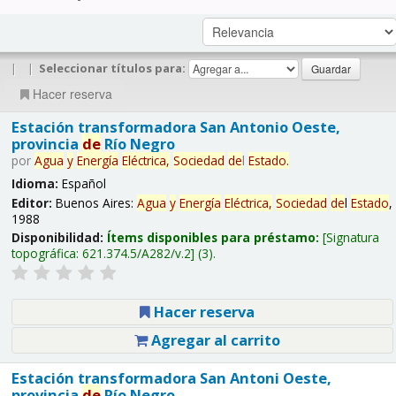
|
|
Seleccionar títulos para:
Hacer reserva
Estación transformadora San Antonio Oeste,
provincia
de
Río Negro
por
Agua
y
Energía
Eléctrica,
Sociedad
de
l
Estado
.
Idioma:
Español
Editor:
Buenos Aires:
Agua
y
Energía
Eléctrica,
Sociedad
de
l
Estado
,
1988
Disponibilidad:
Ítems disponibles para préstamo:
Signatura
topográfica:
621.374.5/A282/v.2
(3).
Hacer reserva
Agregar al carrito
Estación transformadora San Antoni Oeste,
provincia
de
Río Negro