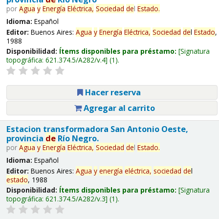
por
Agua
y
Energía
Eléctrica,
Sociedad
de
l
Estado
.
Idioma:
Español
Editor:
Buenos Aires:
Agua
y
Energía
Eléctrica,
Sociedad
de
l
Estado
,
1988
Disponibilidad:
Ítems disponibles para préstamo:
Signatura
topográfica:
621.374.5/A282/v.4
(1).
Hacer reserva
Agregar al carrito
Estacion transformadora San Antonio Oeste,
provincia
de
Río Negro.
por
Agua
y
Energía
Eléctrica,
Sociedad
de
l
Estado
.
Idioma:
Español
Editor:
Buenos Aires:
Agua
y
energía
eléctrica,
sociedad
de
l
estado
, 1988
Disponibilidad:
Ítems disponibles para préstamo:
Signatura
topográfica:
621.374.5/A282/v.3
(1).