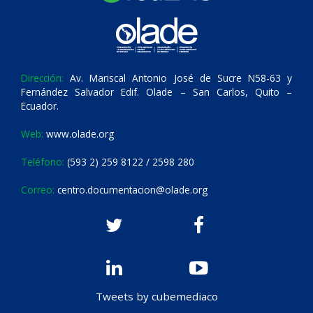
Dirección:
Av. Mariscal Antonio José de Sucre N58-63 y
Fernández Salvador Edif. Olade – San Carlos, Quito –
Ecuador.
Web:
www.olade.org
Teléfono:
(593 2) 259 8122 / 2598 280
Correo:
centro.documentacion@olade.org
Tweets by cubemediaco