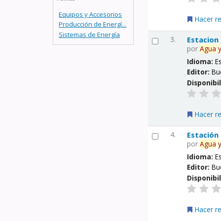
Equipos y Accesorios
Hacer r
Producción de Energí...
Sistemas de Energía
3.
Estacion
por
Agua
Idioma:
E
Editor:
Bu
Disponibi
Hacer r
4.
Estación
por
Agua
Idioma:
E
Editor:
Bu
Disponibi
Hacer r