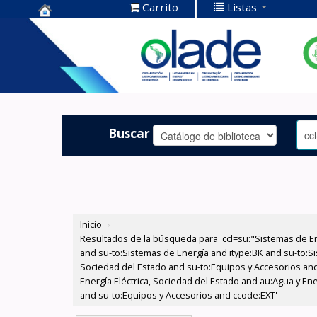
Carrito
Listas
Centro de
Documentación
OLADE -
Buscar
Inicio
›
Resultados de la búsqueda para 'ccl=su:"Sistemas de E
and su-to:Sistemas de Energía and itype:BK and su-to:Si
Sociedad del Estado and su-to:Equipos y Accesorios and
Energía Eléctrica, Sociedad del Estado and au:Agua y En
and su-to:Equipos y Accesorios and ccode:EXT'