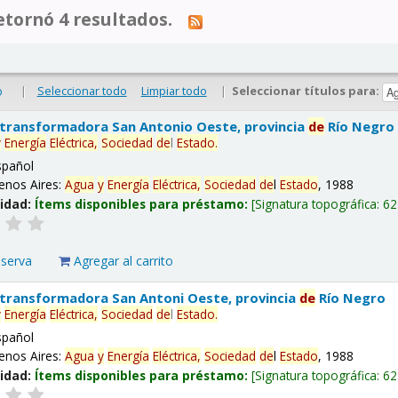
tornó 4 resultados.
|
Seleccionar todo
Limpiar todo
|
Seleccionar títulos para:
o
 transformadora San Antonio Oeste, provincia
de
Río Negro
y
Energía
Eléctrica,
Sociedad
de
l
Estado
.
spañol
enos Aires:
Agua
y
Energía
Eléctrica,
Sociedad
de
l
Estado
, 1988
lidad:
Ítems disponibles para préstamo:
Signatura topográfica:
62
eserva
Agregar al carrito
 transformadora San Antoni Oeste, provincia
de
Río Negro
y
Energía
Eléctrica,
Sociedad
de
l
Estado
.
spañol
enos Aires:
Agua
y
Energía
Eléctrica,
Sociedad
de
l
Estado
, 1988
lidad:
Ítems disponibles para préstamo:
Signatura topográfica:
62