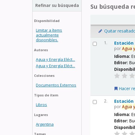
Refinar su búsqueda
Su búsqueda re
Disponibilidad
Limitar a ítems
Quitar resaltad
actualmente
disponibles.
1.
Estación
por
Agua
Autores
Idioma:
E
Agua y Energía Eléct...
Editor:
Bu
Agua y Energía Eléct...
Disponibi
Colecciones
Documentos Externos
Hacer r
Tipos de ítem
2.
Estación
Libros
por
Agua
Idioma:
E
Lugares
Editor:
Bu
Argentina
Disponibi
Temas