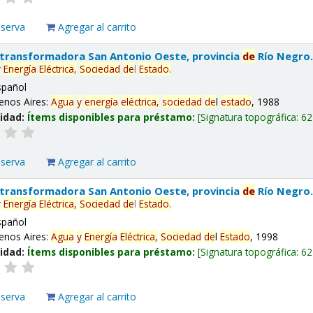
eserva
Agregar al carrito
 transformadora San Antonio Oeste, provincia
de
Río Negro
y
Energía
Eléctrica,
Sociedad
de
l
Estado
.
spañol
enos Aires:
Agua
y
energía
eléctrica,
sociedad
de
l
estado
, 1988
lidad:
Ítems disponibles para préstamo:
Signatura topográfica:
62
eserva
Agregar al carrito
 transformadora San Antonio Oeste, provincia
de
Río Negro
y
Energía
Eléctrica,
Sociedad
de
l
Estado
.
spañol
enos Aires:
Agua
y
Energía
Eléctrica,
Sociedad
de
l
Estado
, 1998
lidad:
Ítems disponibles para préstamo:
Signatura topográfica:
62
eserva
Agregar al carrito