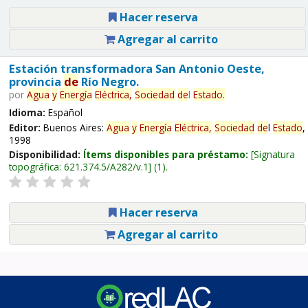
Hacer reserva
Agregar al carrito
Estación transformadora San Antonio Oeste,
provincia
de
Río Negro.
por
Agua
y
Energía
Eléctrica,
Sociedad
de
l
Estado
.
Idioma:
Español
Editor:
Buenos Aires:
Agua
y
Energía
Eléctrica,
Sociedad
de
l
Estado
,
1998
Disponibilidad:
Ítems disponibles para préstamo:
Signatura
topográfica:
621.374.5/A282/v.1
(1).
Hacer reserva
Agregar al carrito