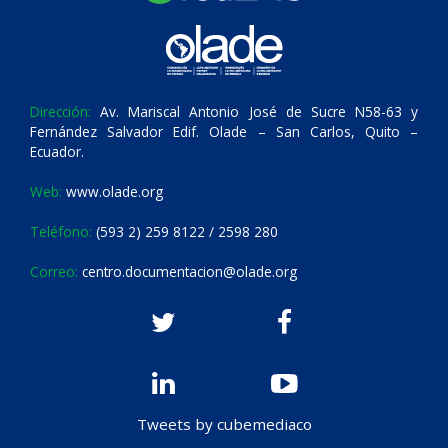
Dirección:
Av. Mariscal Antonio José de Sucre N58-63 y
Fernández Salvador Edif. Olade – San Carlos, Quito –
Ecuador.
Web:
www.olade.org
Teléfono:
(593 2) 259 8122 / 2598 280
Correo:
centro.documentacion@olade.org
Tweets by cubemediaco