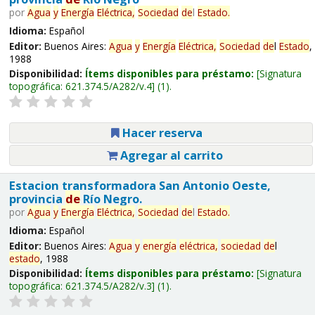
por
Agua
y
Energía
Eléctrica,
Sociedad
de
l
Estado
.
Idioma:
Español
Editor:
Buenos Aires:
Agua
y
Energía
Eléctrica,
Sociedad
de
l
Estado
,
1988
Disponibilidad:
Ítems disponibles para préstamo:
Signatura
topográfica:
621.374.5/A282/v.4
(1).
Hacer reserva
Agregar al carrito
Estacion transformadora San Antonio Oeste,
provincia
de
Río Negro.
por
Agua
y
Energía
Eléctrica,
Sociedad
de
l
Estado
.
Idioma:
Español
Editor:
Buenos Aires:
Agua
y
energía
eléctrica,
sociedad
de
l
estado
, 1988
Disponibilidad:
Ítems disponibles para préstamo:
Signatura
topográfica:
621.374.5/A282/v.3
(1).