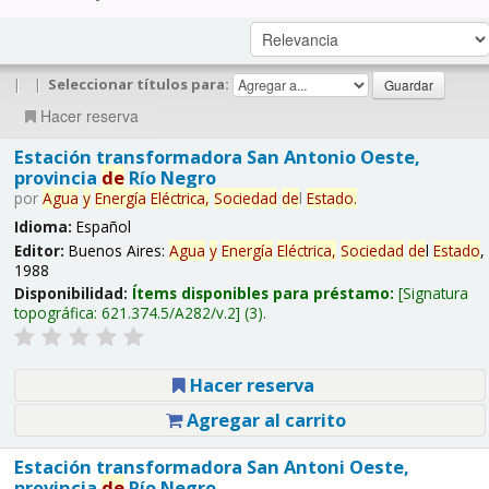
|
|
Seleccionar títulos para:
Hacer reserva
Estación transformadora San Antonio Oeste,
provincia
de
Río Negro
por
Agua
y
Energía
Eléctrica,
Sociedad
de
l
Estado
.
Idioma:
Español
Editor:
Buenos Aires:
Agua
y
Energía
Eléctrica,
Sociedad
de
l
Estado
,
1988
Disponibilidad:
Ítems disponibles para préstamo:
Signatura
topográfica:
621.374.5/A282/v.2
(3).
Hacer reserva
Agregar al carrito
Estación transformadora San Antoni Oeste,
provincia
de
Río Negro