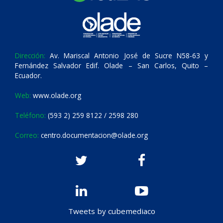
Dirección:
Av. Mariscal Antonio José de Sucre N58-63 y
Fernández Salvador Edif. Olade – San Carlos, Quito –
Ecuador.
Web:
www.olade.org
Teléfono:
(593 2) 259 8122 / 2598 280
Correo:
centro.documentacion@olade.org
Tweets by cubemediaco