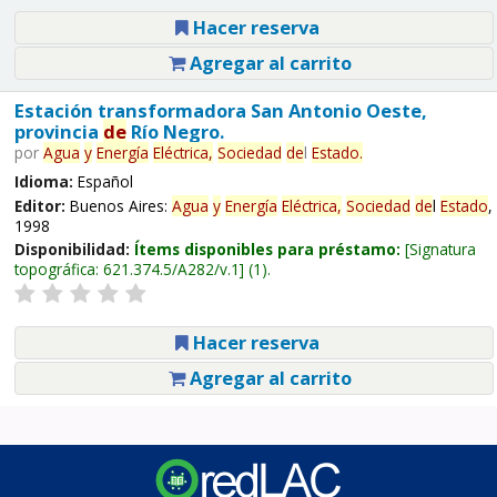
Hacer reserva
Agregar al carrito
Estación transformadora San Antonio Oeste,
provincia
de
Río Negro.
por
Agua
y
Energía
Eléctrica,
Sociedad
de
l
Estado
.
Idioma:
Español
Editor:
Buenos Aires:
Agua
y
Energía
Eléctrica,
Sociedad
de
l
Estado
,
1998
Disponibilidad:
Ítems disponibles para préstamo:
Signatura
topográfica:
621.374.5/A282/v.1
(1).
Hacer reserva
Agregar al carrito