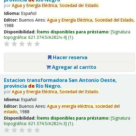
por
Agua
y
Energía
Eléctrica,
Sociedad
de
l
Estado
.
Idioma:
Español
Editor:
Buenos Aires:
Agua
y
Energía
Eléctrica,
Sociedad
de
l
Estado
,
1988
Disponibilidad:
Ítems disponibles para préstamo:
Signatura
topográfica:
621.374.5/A282/v.4
(1).
Hacer reserva
Agregar al carrito
Estacion transformadora San Antonio Oeste,
provincia
de
Río Negro.
por
Agua
y
Energía
Eléctrica,
Sociedad
de
l
Estado
.
Idioma:
Español
Editor:
Buenos Aires:
Agua
y
energía
eléctrica,
sociedad
de
l
estado
, 1988
Disponibilidad:
Ítems disponibles para préstamo:
Signatura
topográfica:
621.374.5/A282/v.3
(1).