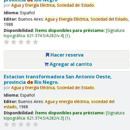
por
Agua
y
Energía
Eléctrica,
Sociedad
de
l
Estado
.
Idioma:
Español
Editor:
Buenos Aires:
Agua
y
Energía
Eléctrica,
Sociedad
de
l
Estado
,
1988
Disponibilidad:
Ítems disponibles para préstamo:
Signatura
topográfica:
621.374.5/A282/v.4
(1).
Hacer reserva
Agregar al carrito
Estacion transformadora San Antonio Oeste,
provincia
de
Río Negro.
por
Agua
y
Energía
Eléctrica,
Sociedad
de
l
Estado
.
Idioma:
Español
Editor:
Buenos Aires:
Agua
y
energía
eléctrica,
sociedad
de
l
estado
, 1988
Disponibilidad:
Ítems disponibles para préstamo:
Signatura
topográfica:
621.374.5/A282/v.3
(1).