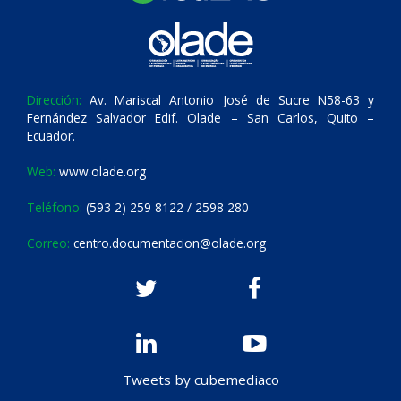
Dirección:
Av. Mariscal Antonio José de Sucre N58-63 y
Fernández Salvador Edif. Olade – San Carlos, Quito –
Ecuador.
Web:
www.olade.org
Teléfono:
(593 2) 259 8122 / 2598 280
Correo:
centro.documentacion@olade.org
Tweets by cubemediaco