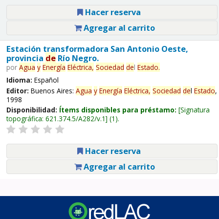
Hacer reserva
Agregar al carrito
Estación transformadora San Antonio Oeste,
provincia
de
Río Negro.
por
Agua
y
Energía
Eléctrica,
Sociedad
de
l
Estado
.
Idioma:
Español
Editor:
Buenos Aires:
Agua
y
Energía
Eléctrica,
Sociedad
de
l
Estado
,
1998
Disponibilidad:
Ítems disponibles para préstamo:
Signatura
topográfica:
621.374.5/A282/v.1
(1).
Hacer reserva
Agregar al carrito