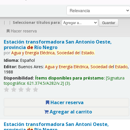
|
|
Seleccionar títulos para:
Hacer reserva
Estación transformadora San Antonio Oeste,
provincia
de
Río Negro
por
Agua
y
Energía
Eléctrica,
Sociedad
de
l
Estado
.
Idioma:
Español
Editor:
Buenos Aires:
Agua
y
Energía
Eléctrica,
Sociedad
de
l
Estado
,
1988
Disponibilidad:
Ítems disponibles para préstamo:
Signatura
topográfica:
621.374.5/A282/v.2
(3).
Hacer reserva
Agregar al carrito
Estación transformadora San Antoni Oeste,
provincia
de
Río Negro