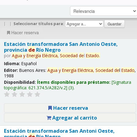
|
|
Seleccionar títulos para:
Hacer reserva
Estación transformadora San Antonio Oeste,
provincia
de
Río Negro
por
Agua
y
Energía
Eléctrica,
Sociedad
de
l
Estado
.
Idioma:
Español
Editor:
Buenos Aires:
Agua
y
Energía
Eléctrica,
Sociedad
de
l
Estado
,
1988
Disponibilidad:
Ítems disponibles para préstamo:
Signatura
topográfica:
621.374.5/A282/v.2
(3).
Hacer reserva
Agregar al carrito
Estación transformadora San Antoni Oeste,
provincia
de
Río Negro