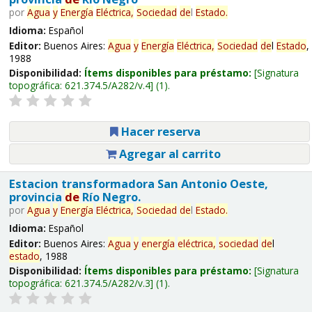
por
Agua
y
Energía
Eléctrica,
Sociedad
de
l
Estado
.
Idioma:
Español
Editor:
Buenos Aires:
Agua
y
Energía
Eléctrica,
Sociedad
de
l
Estado
,
1988
Disponibilidad:
Ítems disponibles para préstamo:
Signatura
topográfica:
621.374.5/A282/v.4
(1).
Hacer reserva
Agregar al carrito
Estacion transformadora San Antonio Oeste,
provincia
de
Río Negro.
por
Agua
y
Energía
Eléctrica,
Sociedad
de
l
Estado
.
Idioma:
Español
Editor:
Buenos Aires:
Agua
y
energía
eléctrica,
sociedad
de
l
estado
, 1988
Disponibilidad:
Ítems disponibles para préstamo:
Signatura
topográfica:
621.374.5/A282/v.3
(1).