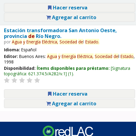
Hacer reserva
Agregar al carrito
Estación transformadora San Antonio Oeste,
provincia
de
Río Negro.
por
Agua
y
Energía
Eléctrica,
Sociedad
de
l
Estado
.
Idioma:
Español
Editor:
Buenos Aires:
Agua
y
Energía
Eléctrica,
Sociedad
de
l
Estado
,
1998
Disponibilidad:
Ítems disponibles para préstamo:
Signatura
topográfica:
621.374.5/A282/v.1
(1).
Hacer reserva
Agregar al carrito