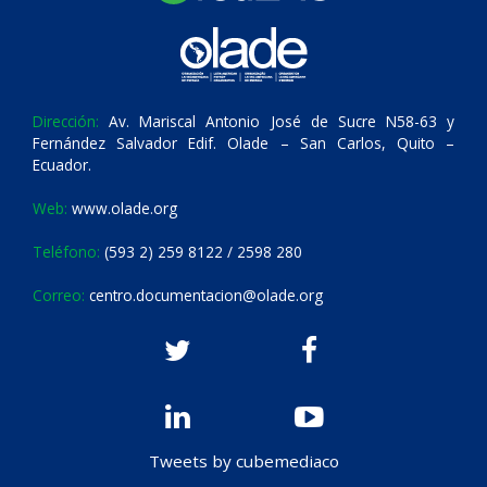
Dirección:
Av. Mariscal Antonio José de Sucre N58-63 y
Fernández Salvador Edif. Olade – San Carlos, Quito –
Ecuador.
Web:
www.olade.org
Teléfono:
(593 2) 259 8122 / 2598 280
Correo:
centro.documentacion@olade.org
Tweets by cubemediaco