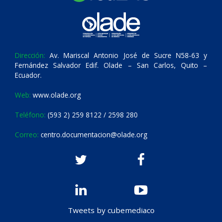
Dirección:
Av. Mariscal Antonio José de Sucre N58-63 y
Fernández Salvador Edif. Olade – San Carlos, Quito –
Ecuador.
Web:
www.olade.org
Teléfono:
(593 2) 259 8122 / 2598 280
Correo:
centro.documentacion@olade.org
Tweets by cubemediaco