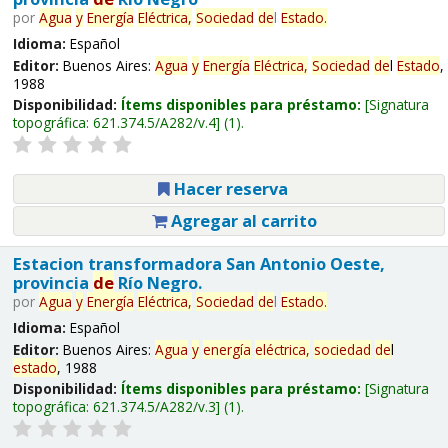
por
Agua
y
Energía
Eléctrica,
Sociedad
de
l
Estado
.
Idioma:
Español
Editor:
Buenos Aires:
Agua
y
Energía
Eléctrica,
Sociedad
de
l
Estado
,
1988
Disponibilidad:
Ítems disponibles para préstamo:
Signatura
topográfica:
621.374.5/A282/v.4
(1).
Hacer reserva
Agregar al carrito
Estacion transformadora San Antonio Oeste,
provincia
de
Río Negro.
por
Agua
y
Energía
Eléctrica,
Sociedad
de
l
Estado
.
Idioma:
Español
Editor:
Buenos Aires:
Agua
y
energía
eléctrica,
sociedad
de
l
estado
, 1988
Disponibilidad:
Ítems disponibles para préstamo:
Signatura
topográfica:
621.374.5/A282/v.3
(1).