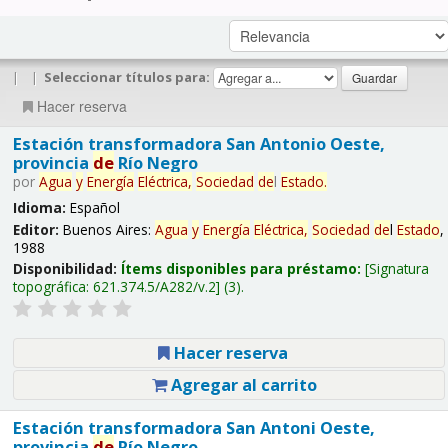
|
|
Seleccionar títulos para:
Hacer reserva
Estación transformadora San Antonio Oeste,
provincia
de
Río Negro
por
Agua
y
Energía
Eléctrica,
Sociedad
de
l
Estado
.
Idioma:
Español
Editor:
Buenos Aires:
Agua
y
Energía
Eléctrica,
Sociedad
de
l
Estado
,
1988
Disponibilidad:
Ítems disponibles para préstamo:
Signatura
topográfica:
621.374.5/A282/v.2
(3).
Hacer reserva
Agregar al carrito
Estación transformadora San Antoni Oeste,
provincia
de
Río Negro