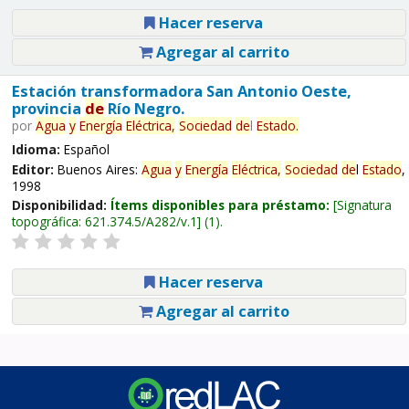
Hacer reserva
Agregar al carrito
Estación transformadora San Antonio Oeste,
provincia
de
Río Negro.
por
Agua
y
Energía
Eléctrica,
Sociedad
de
l
Estado
.
Idioma:
Español
Editor:
Buenos Aires:
Agua
y
Energía
Eléctrica,
Sociedad
de
l
Estado
,
1998
Disponibilidad:
Ítems disponibles para préstamo:
Signatura
topográfica:
621.374.5/A282/v.1
(1).
Hacer reserva
Agregar al carrito