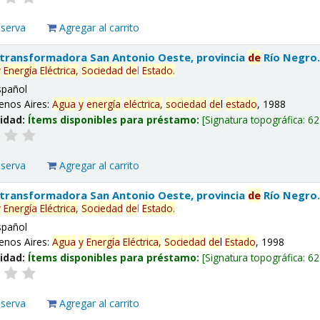
eserva
Agregar al carrito
 transformadora San Antonio Oeste, provincia
de
Río Negro
y
Energía
Eléctrica,
Sociedad
de
l
Estado
.
spañol
enos Aires:
Agua
y
energía
eléctrica,
sociedad
de
l
estado
, 1988
lidad:
Ítems disponibles para préstamo:
Signatura topográfica:
62
eserva
Agregar al carrito
 transformadora San Antonio Oeste, provincia
de
Río Negro
y
Energía
Eléctrica,
Sociedad
de
l
Estado
.
spañol
enos Aires:
Agua
y
Energía
Eléctrica,
Sociedad
de
l
Estado
, 1998
lidad:
Ítems disponibles para préstamo:
Signatura topográfica:
62
eserva
Agregar al carrito