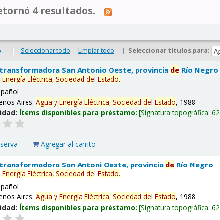
tornó 4 resultados.
|
Seleccionar todo
Limpiar todo
|
Seleccionar títulos para:
o
 transformadora San Antonio Oeste, provincia
de
Río Negro
y
Energía
Eléctrica,
Sociedad
de
l
Estado
.
spañol
enos Aires:
Agua
y
Energía
Eléctrica,
Sociedad
de
l
Estado
, 1988
lidad:
Ítems disponibles para préstamo:
Signatura topográfica:
62
eserva
Agregar al carrito
 transformadora San Antoni Oeste, provincia
de
Río Negro
y
Energía
Eléctrica,
Sociedad
de
l
Estado
.
spañol
enos Aires:
Agua
y
Energía
Eléctrica,
Sociedad
de
l
Estado
, 1988
lidad:
Ítems disponibles para préstamo:
Signatura topográfica:
62