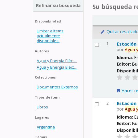
Refinar su búsqueda
Su búsqueda re
Disponibilidad
Limitar a ítems
Quitar resaltad
actualmente
disponibles.
1.
Estación
por
Agua
Autores
Idioma:
E
Agua y Energía Eléct...
Editor:
Bu
Agua y Energía Eléct...
Disponibi
Colecciones
Documentos Externos
Hacer r
Tipos de ítem
2.
Estación
Libros
por
Agua
Idioma:
E
Lugares
Editor:
Bu
Argentina
Disponibi
Temas