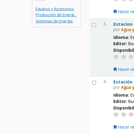
Equipos y Accesorios
Hacer r
Producción de Energí...
Sistemas de Energía
3.
Estacion
por
Agua
Idioma:
E
Editor:
Bu
Disponibi
Hacer r
4.
Estación
por
Agua
Idioma:
E
Editor:
Bu
Disponibi
Hacer r