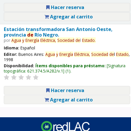
Hacer reserva
Agregar al carrito
Estación transformadora San Antonio Oeste,
provincia
de
Río Negro.
por
Agua
y
Energía
Eléctrica,
Sociedad
de
l
Estado
.
Idioma:
Español
Editor:
Buenos Aires:
Agua
y
Energía
Eléctrica,
Sociedad
de
l
Estado
,
1998
Disponibilidad:
Ítems disponibles para préstamo:
Signatura
topográfica:
621.374.5/A282/v.1
(1).
Hacer reserva
Agregar al carrito