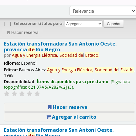
|
|
Seleccionar títulos para:
Hacer reserva
Estación transformadora San Antonio Oeste,
provincia
de
Río Negro
por
Agua
y
Energía
Eléctrica,
Sociedad
de
l
Estado
.
Idioma:
Español
Editor:
Buenos Aires:
Agua
y
Energía
Eléctrica,
Sociedad
de
l
Estado
,
1988
Disponibilidad:
Ítems disponibles para préstamo:
Signatura
topográfica:
621.374.5/A282/v.2
(3).
Hacer reserva
Agregar al carrito
Estación transformadora San Antoni Oeste,
provincia
de
Río Negro