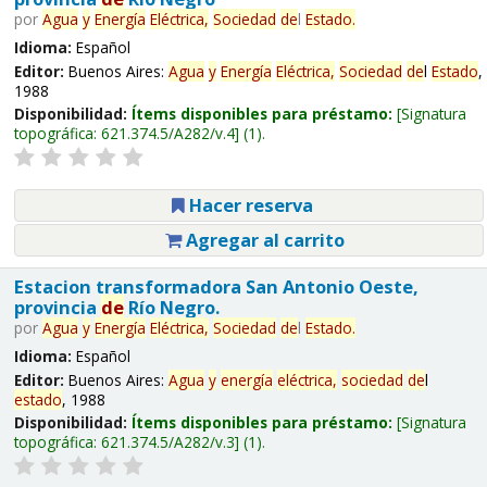
por
Agua
y
Energía
Eléctrica,
Sociedad
de
l
Estado
.
Idioma:
Español
Editor:
Buenos Aires:
Agua
y
Energía
Eléctrica,
Sociedad
de
l
Estado
,
1988
Disponibilidad:
Ítems disponibles para préstamo:
Signatura
topográfica:
621.374.5/A282/v.4
(1).
Hacer reserva
Agregar al carrito
Estacion transformadora San Antonio Oeste,
provincia
de
Río Negro.
por
Agua
y
Energía
Eléctrica,
Sociedad
de
l
Estado
.
Idioma:
Español
Editor:
Buenos Aires:
Agua
y
energía
eléctrica,
sociedad
de
l
estado
, 1988
Disponibilidad:
Ítems disponibles para préstamo:
Signatura
topográfica:
621.374.5/A282/v.3
(1).