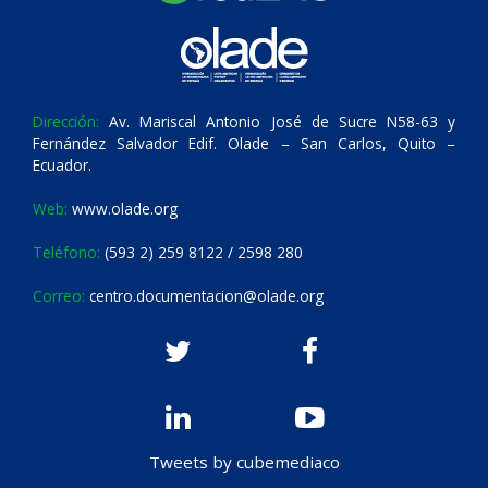
Dirección:
Av. Mariscal Antonio José de Sucre N58-63 y
Fernández Salvador Edif. Olade – San Carlos, Quito –
Ecuador.
Web:
www.olade.org
Teléfono:
(593 2) 259 8122 / 2598 280
Correo:
centro.documentacion@olade.org
Tweets by cubemediaco