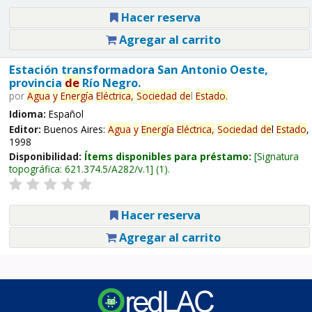
Hacer reserva
Agregar al carrito
Estación transformadora San Antonio Oeste,
provincia
de
Río Negro.
por
Agua
y
Energía
Eléctrica,
Sociedad
de
l
Estado
.
Idioma:
Español
Editor:
Buenos Aires:
Agua
y
Energía
Eléctrica,
Sociedad
de
l
Estado
,
1998
Disponibilidad:
Ítems disponibles para préstamo:
Signatura
topográfica:
621.374.5/A282/v.1
(1).
Hacer reserva
Agregar al carrito