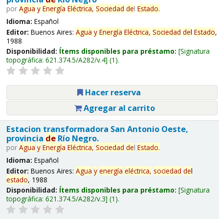
por
Agua
y
Energía
Eléctrica,
Sociedad
de
l
Estado
.
Idioma:
Español
Editor:
Buenos Aires:
Agua
y
Energía
Eléctrica,
Sociedad
de
l
Estado
,
1988
Disponibilidad:
Ítems disponibles para préstamo:
Signatura
topográfica:
621.374.5/A282/v.4
(1).
Hacer reserva
Agregar al carrito
Estacion transformadora San Antonio Oeste,
provincia
de
Río Negro.
por
Agua
y
Energía
Eléctrica,
Sociedad
de
l
Estado
.
Idioma:
Español
Editor:
Buenos Aires:
Agua
y
energía
eléctrica,
sociedad
de
l
estado
, 1988
Disponibilidad:
Ítems disponibles para préstamo:
Signatura
topográfica:
621.374.5/A282/v.3
(1).