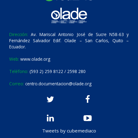
Dirección:
Av. Mariscal Antonio José de Sucre N58-63 y
Fernández Salvador Edif. Olade – San Carlos, Quito –
Ecuador.
Web:
www.olade.org
Teléfono:
(593 2) 259 8122 / 2598 280
Correo:
centro.documentacion@olade.org
Tweets by cubemediaco