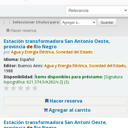
|
|
Seleccionar títulos para:
Hacer reserva
Estación transformadora San Antonio Oeste,
provincia
de
Río Negro
por
Agua
y
Energía
Eléctrica,
Sociedad
de
l
Estado
.
Idioma:
Español
Editor:
Buenos Aires:
Agua
y
Energía
Eléctrica,
Sociedad
de
l
Estado
,
1988
Disponibilidad:
Ítems disponibles para préstamo:
Signatura
topográfica:
621.374.5/A282/v.2
(3).
Hacer reserva
Agregar al carrito
Estación transformadora San Antoni Oeste,
provincia
de
Río Negro