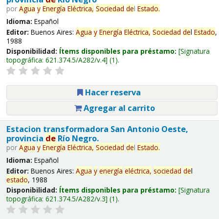
por
Agua
y
Energía
Eléctrica,
Sociedad
de
l
Estado
.
Idioma:
Español
Editor:
Buenos Aires:
Agua
y
Energía
Eléctrica,
Sociedad
de
l
Estado
,
1988
Disponibilidad:
Ítems disponibles para préstamo:
Signatura
topográfica:
621.374.5/A282/v.4
(1).
Hacer reserva
Agregar al carrito
Estacion transformadora San Antonio Oeste,
provincia
de
Río Negro.
por
Agua
y
Energía
Eléctrica,
Sociedad
de
l
Estado
.
Idioma:
Español
Editor:
Buenos Aires:
Agua
y
energía
eléctrica,
sociedad
de
l
estado
, 1988
Disponibilidad:
Ítems disponibles para préstamo:
Signatura
topográfica:
621.374.5/A282/v.3
(1).