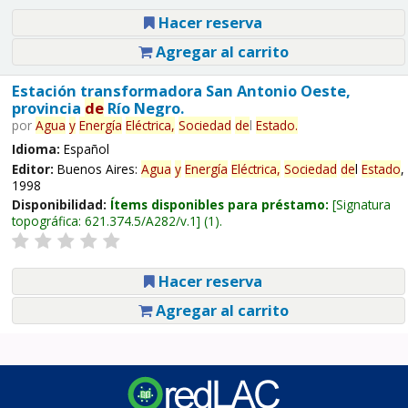
Hacer reserva
Agregar al carrito
Estación transformadora San Antonio Oeste,
provincia
de
Río Negro.
por
Agua
y
Energía
Eléctrica,
Sociedad
de
l
Estado
.
Idioma:
Español
Editor:
Buenos Aires:
Agua
y
Energía
Eléctrica,
Sociedad
de
l
Estado
,
1998
Disponibilidad:
Ítems disponibles para préstamo:
Signatura
topográfica:
621.374.5/A282/v.1
(1).
Hacer reserva
Agregar al carrito