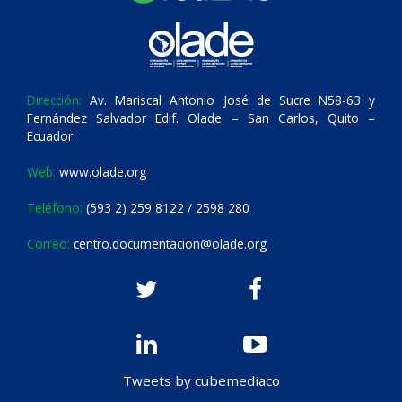
Dirección:
Av. Mariscal Antonio José de Sucre N58-63 y
Fernández Salvador Edif. Olade – San Carlos, Quito –
Ecuador.
Web:
www.olade.org
Teléfono:
(593 2) 259 8122 / 2598 280
Correo:
centro.documentacion@olade.org
Tweets by cubemediaco