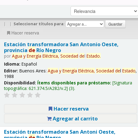
|
|
Seleccionar títulos para:
Hacer reserva
Estación transformadora San Antonio Oeste,
provincia
de
Río Negro
por
Agua
y
Energía
Eléctrica,
Sociedad
de
l
Estado
.
Idioma:
Español
Editor:
Buenos Aires:
Agua
y
Energía
Eléctrica,
Sociedad
de
l
Estado
,
1988
Disponibilidad:
Ítems disponibles para préstamo:
Signatura
topográfica:
621.374.5/A282/v.2
(3).
Hacer reserva
Agregar al carrito
Estación transformadora San Antoni Oeste,
provincia
de
Río Negro