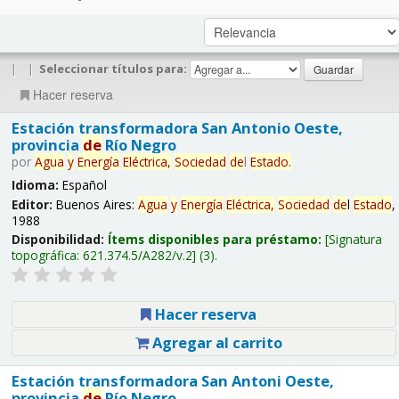
|
|
Seleccionar títulos para:
Hacer reserva
Estación transformadora San Antonio Oeste,
provincia
de
Río Negro
por
Agua
y
Energía
Eléctrica,
Sociedad
de
l
Estado
.
Idioma:
Español
Editor:
Buenos Aires:
Agua
y
Energía
Eléctrica,
Sociedad
de
l
Estado
,
1988
Disponibilidad:
Ítems disponibles para préstamo:
Signatura
topográfica:
621.374.5/A282/v.2
(3).
Hacer reserva
Agregar al carrito
Estación transformadora San Antoni Oeste,
provincia
de
Río Negro