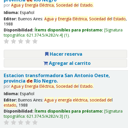
por
Agua
y
Energía
Eléctrica,
Sociedad
de
l
Estado
.
Idioma:
Español
Editor:
Buenos Aires:
Agua
y
Energía
Eléctrica,
Sociedad
de
l
Estado
,
1988
Disponibilidad:
Ítems disponibles para préstamo:
Signatura
topográfica:
621.374.5/A282/v.4
(1).
Hacer reserva
Agregar al carrito
Estacion transformadora San Antonio Oeste,
provincia
de
Río Negro.
por
Agua
y
Energía
Eléctrica,
Sociedad
de
l
Estado
.
Idioma:
Español
Editor:
Buenos Aires:
Agua
y
energía
eléctrica,
sociedad
de
l
estado
, 1988
Disponibilidad:
Ítems disponibles para préstamo:
Signatura
topográfica:
621.374.5/A282/v.3
(1).