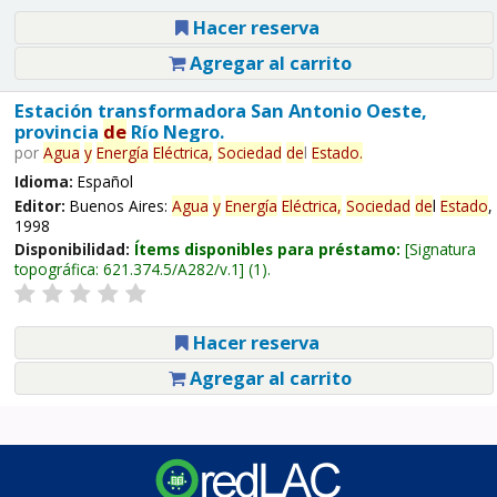
Hacer reserva
Agregar al carrito
Estación transformadora San Antonio Oeste,
provincia
de
Río Negro.
por
Agua
y
Energía
Eléctrica,
Sociedad
de
l
Estado
.
Idioma:
Español
Editor:
Buenos Aires:
Agua
y
Energía
Eléctrica,
Sociedad
de
l
Estado
,
1998
Disponibilidad:
Ítems disponibles para préstamo:
Signatura
topográfica:
621.374.5/A282/v.1
(1).
Hacer reserva
Agregar al carrito