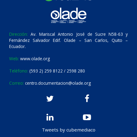
Dirección:
Av. Mariscal Antonio José de Sucre N58-63 y
Fernández Salvador Edif. Olade – San Carlos, Quito –
Ecuador.
Web:
www.olade.org
Teléfono:
(593 2) 259 8122 / 2598 280
Correo:
centro.documentacion@olade.org
Tweets by cubemediaco