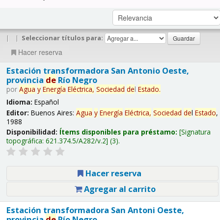
|
|
Seleccionar títulos para:
Hacer reserva
Estación transformadora San Antonio Oeste,
provincia
de
Río Negro
por
Agua
y
Energía
Eléctrica,
Sociedad
de
l
Estado
.
Idioma:
Español
Editor:
Buenos Aires:
Agua
y
Energía
Eléctrica,
Sociedad
de
l
Estado
,
1988
Disponibilidad:
Ítems disponibles para préstamo:
Signatura
topográfica:
621.374.5/A282/v.2
(3).
Hacer reserva
Agregar al carrito
Estación transformadora San Antoni Oeste,
provincia
de
Río Negro