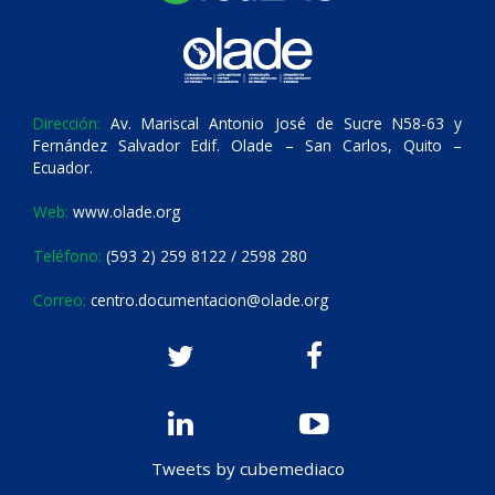
Dirección:
Av. Mariscal Antonio José de Sucre N58-63 y
Fernández Salvador Edif. Olade – San Carlos, Quito –
Ecuador.
Web:
www.olade.org
Teléfono:
(593 2) 259 8122 / 2598 280
Correo:
centro.documentacion@olade.org
Tweets by cubemediaco