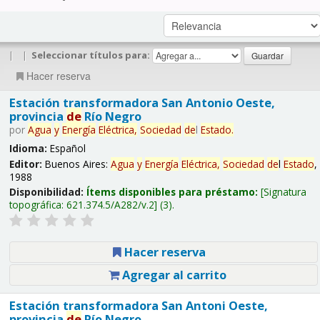
|
|
Seleccionar títulos para:
Hacer reserva
Estación transformadora San Antonio Oeste,
provincia
de
Río Negro
por
Agua
y
Energía
Eléctrica,
Sociedad
de
l
Estado
.
Idioma:
Español
Editor:
Buenos Aires:
Agua
y
Energía
Eléctrica,
Sociedad
de
l
Estado
,
1988
Disponibilidad:
Ítems disponibles para préstamo:
Signatura
topográfica:
621.374.5/A282/v.2
(3).
Hacer reserva
Agregar al carrito
Estación transformadora San Antoni Oeste,
provincia
de
Río Negro