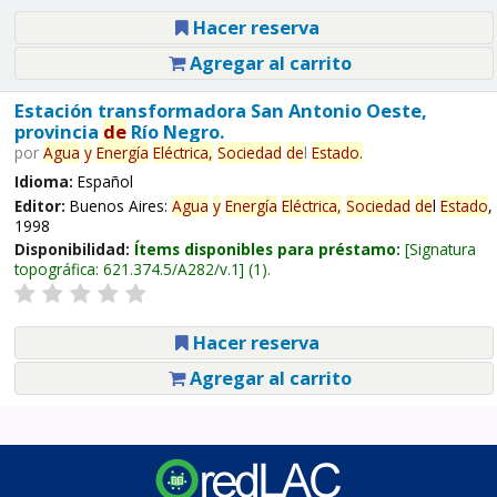
Hacer reserva
Agregar al carrito
Estación transformadora San Antonio Oeste,
provincia
de
Río Negro.
por
Agua
y
Energía
Eléctrica,
Sociedad
de
l
Estado
.
Idioma:
Español
Editor:
Buenos Aires:
Agua
y
Energía
Eléctrica,
Sociedad
de
l
Estado
,
1998
Disponibilidad:
Ítems disponibles para préstamo:
Signatura
topográfica:
621.374.5/A282/v.1
(1).
Hacer reserva
Agregar al carrito