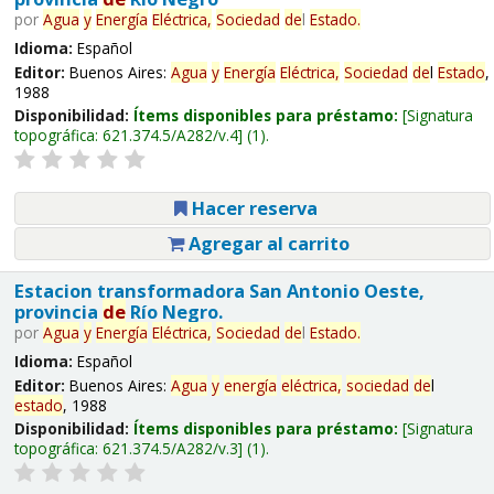
por
Agua
y
Energía
Eléctrica,
Sociedad
de
l
Estado
.
Idioma:
Español
Editor:
Buenos Aires:
Agua
y
Energía
Eléctrica,
Sociedad
de
l
Estado
,
1988
Disponibilidad:
Ítems disponibles para préstamo:
Signatura
topográfica:
621.374.5/A282/v.4
(1).
Hacer reserva
Agregar al carrito
Estacion transformadora San Antonio Oeste,
provincia
de
Río Negro.
por
Agua
y
Energía
Eléctrica,
Sociedad
de
l
Estado
.
Idioma:
Español
Editor:
Buenos Aires:
Agua
y
energía
eléctrica,
sociedad
de
l
estado
, 1988
Disponibilidad:
Ítems disponibles para préstamo:
Signatura
topográfica:
621.374.5/A282/v.3
(1).