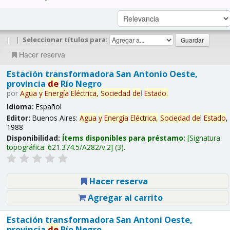
|
|
Seleccionar títulos para:
Hacer reserva
Estación transformadora San Antonio Oeste,
provincia
de
Río Negro
por
Agua
y
Energía
Eléctrica,
Sociedad
de
l
Estado
.
Idioma:
Español
Editor:
Buenos Aires:
Agua
y
Energía
Eléctrica,
Sociedad
de
l
Estado
,
1988
Disponibilidad:
Ítems disponibles para préstamo:
Signatura
topográfica:
621.374.5/A282/v.2
(3).
Hacer reserva
Agregar al carrito
Estación transformadora San Antoni Oeste,
provincia
de
Río Negro