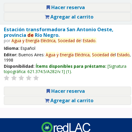
Hacer reserva
Agregar al carrito
Estación transformadora San Antonio Oeste,
provincia
de
Río Negro.
por
Agua
y
Energía
Eléctrica,
Sociedad
de
l
Estado
.
Idioma:
Español
Editor:
Buenos Aires:
Agua
y
Energía
Eléctrica,
Sociedad
de
l
Estado
,
1998
Disponibilidad:
Ítems disponibles para préstamo:
Signatura
topográfica:
621.374.5/A282/v.1
(1).
Hacer reserva
Agregar al carrito