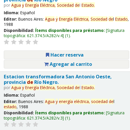
por
Agua
y
Energía
Eléctrica,
Sociedad
de
l
Estado
.
Idioma:
Español
Editor:
Buenos Aires:
Agua
y
Energía
Eléctrica,
Sociedad
de
l
Estado
,
1988
Disponibilidad:
Ítems disponibles para préstamo:
Signatura
topográfica:
621.374.5/A282/v.4
(1).
Hacer reserva
Agregar al carrito
Estacion transformadora San Antonio Oeste,
provincia
de
Río Negro.
por
Agua
y
Energía
Eléctrica,
Sociedad
de
l
Estado
.
Idioma:
Español
Editor:
Buenos Aires:
Agua
y
energía
eléctrica,
sociedad
de
l
estado
, 1988
Disponibilidad:
Ítems disponibles para préstamo:
Signatura
topográfica:
621.374.5/A282/v.3
(1).