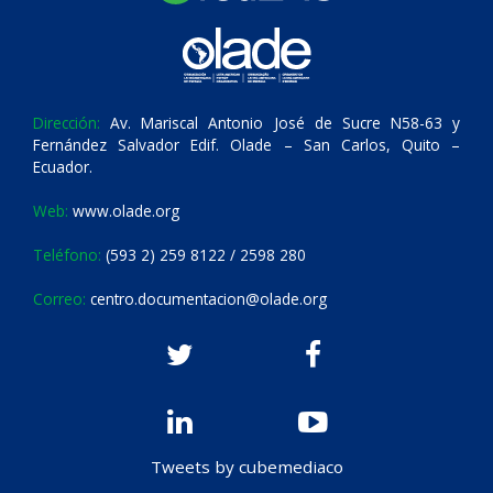
Dirección:
Av. Mariscal Antonio José de Sucre N58-63 y
Fernández Salvador Edif. Olade – San Carlos, Quito –
Ecuador.
Web:
www.olade.org
Teléfono:
(593 2) 259 8122 / 2598 280
Correo:
centro.documentacion@olade.org
Tweets by cubemediaco