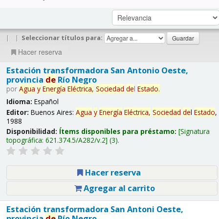
|
|
Seleccionar títulos para:
Hacer reserva
Estación transformadora San Antonio Oeste,
provincia
de
Río Negro
por
Agua
y
Energía
Eléctrica,
Sociedad
de
l
Estado
.
Idioma:
Español
Editor:
Buenos Aires:
Agua
y
Energía
Eléctrica,
Sociedad
de
l
Estado
,
1988
Disponibilidad:
Ítems disponibles para préstamo:
Signatura
topográfica:
621.374.5/A282/v.2
(3).
Hacer reserva
Agregar al carrito
Estación transformadora San Antoni Oeste,
provincia
de
Río Negro