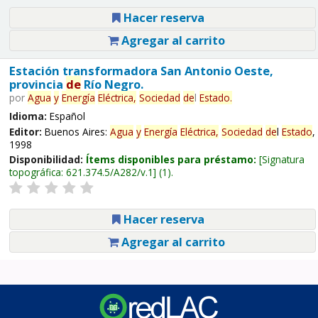
Hacer reserva
Agregar al carrito
Estación transformadora San Antonio Oeste,
provincia
de
Río Negro.
por
Agua
y
Energía
Eléctrica,
Sociedad
de
l
Estado
.
Idioma:
Español
Editor:
Buenos Aires:
Agua
y
Energía
Eléctrica,
Sociedad
de
l
Estado
,
1998
Disponibilidad:
Ítems disponibles para préstamo:
Signatura
topográfica:
621.374.5/A282/v.1
(1).
Hacer reserva
Agregar al carrito