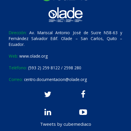
Dirección:
Av. Mariscal Antonio José de Sucre N58-63 y
Fernández Salvador Edif. Olade – San Carlos, Quito –
Ecuador.
Web:
www.olade.org
Teléfono:
(593 2) 259 8122 / 2598 280
Correo:
centro.documentacion@olade.org
Tweets by cubemediaco