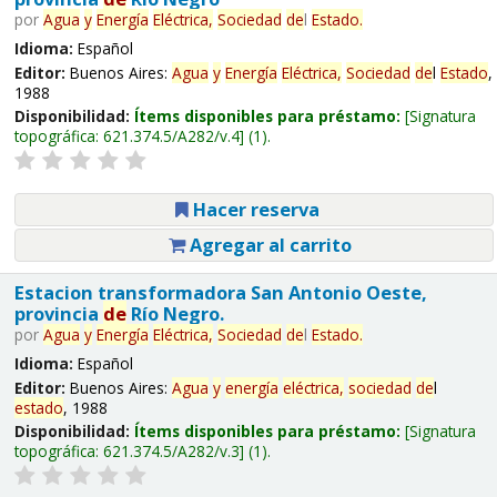
por
Agua
y
Energía
Eléctrica,
Sociedad
de
l
Estado
.
Idioma:
Español
Editor:
Buenos Aires:
Agua
y
Energía
Eléctrica,
Sociedad
de
l
Estado
,
1988
Disponibilidad:
Ítems disponibles para préstamo:
Signatura
topográfica:
621.374.5/A282/v.4
(1).
Hacer reserva
Agregar al carrito
Estacion transformadora San Antonio Oeste,
provincia
de
Río Negro.
por
Agua
y
Energía
Eléctrica,
Sociedad
de
l
Estado
.
Idioma:
Español
Editor:
Buenos Aires:
Agua
y
energía
eléctrica,
sociedad
de
l
estado
, 1988
Disponibilidad:
Ítems disponibles para préstamo:
Signatura
topográfica:
621.374.5/A282/v.3
(1).