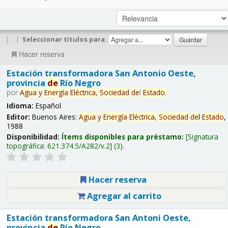
|
|
Seleccionar títulos para:
Hacer reserva
Estación transformadora San Antonio Oeste,
provincia
de
Río Negro
por
Agua
y
Energía
Eléctrica,
Sociedad
de
l
Estado
.
Idioma:
Español
Editor:
Buenos Aires:
Agua
y
Energía
Eléctrica,
Sociedad
de
l
Estado
,
1988
Disponibilidad:
Ítems disponibles para préstamo:
Signatura
topográfica:
621.374.5/A282/v.2
(3).
Hacer reserva
Agregar al carrito
Estación transformadora San Antoni Oeste,
provincia
de
Río Negro