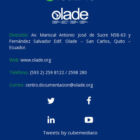
Dirección:
Av. Mariscal Antonio José de Sucre N58-63 y
Fernández Salvador Edif. Olade – San Carlos, Quito –
Ecuador.
Web:
www.olade.org
Teléfono:
(593 2) 259 8122 / 2598 280
Correo:
centro.documentacion@olade.org
Tweets by cubemediaco