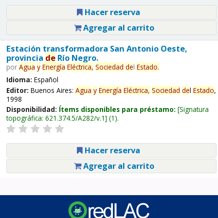
Hacer reserva
Agregar al carrito
Estación transformadora San Antonio Oeste,
provincia
de
Río Negro.
por
Agua
y
Energía
Eléctrica,
Sociedad
de
l
Estado
.
Idioma:
Español
Editor:
Buenos Aires:
Agua
y
Energía
Eléctrica,
Sociedad
de
l
Estado
,
1998
Disponibilidad:
Ítems disponibles para préstamo:
Signatura
topográfica:
621.374.5/A282/v.1
(1).
Hacer reserva
Agregar al carrito