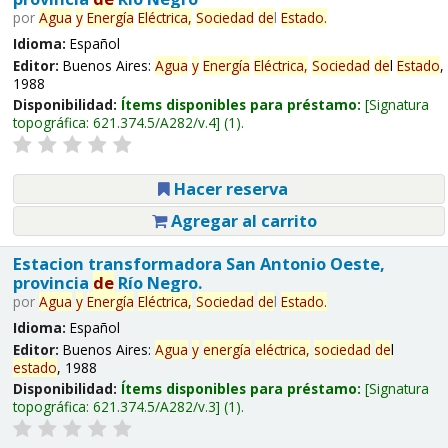
por
Agua
y
Energía
Eléctrica,
Sociedad
de
l
Estado
.
Idioma:
Español
Editor:
Buenos Aires:
Agua
y
Energía
Eléctrica,
Sociedad
de
l
Estado
,
1988
Disponibilidad:
Ítems disponibles para préstamo:
Signatura
topográfica:
621.374.5/A282/v.4
(1).
Hacer reserva
Agregar al carrito
Estacion transformadora San Antonio Oeste,
provincia
de
Río Negro.
por
Agua
y
Energía
Eléctrica,
Sociedad
de
l
Estado
.
Idioma:
Español
Editor:
Buenos Aires:
Agua
y
energía
eléctrica,
sociedad
de
l
estado
, 1988
Disponibilidad:
Ítems disponibles para préstamo:
Signatura
topográfica:
621.374.5/A282/v.3
(1).