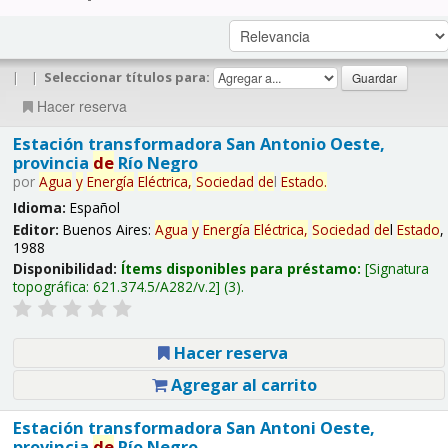
|
|
Seleccionar títulos para:
Hacer reserva
Estación transformadora San Antonio Oeste,
provincia
de
Río Negro
por
Agua
y
Energía
Eléctrica,
Sociedad
de
l
Estado
.
Idioma:
Español
Editor:
Buenos Aires:
Agua
y
Energía
Eléctrica,
Sociedad
de
l
Estado
,
1988
Disponibilidad:
Ítems disponibles para préstamo:
Signatura
topográfica:
621.374.5/A282/v.2
(3).
Hacer reserva
Agregar al carrito
Estación transformadora San Antoni Oeste,
provincia
de
Río Negro