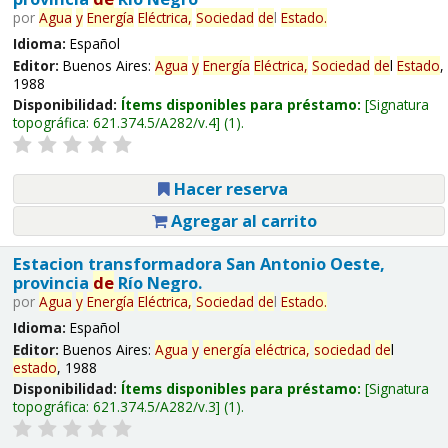
por
Agua
y
Energía
Eléctrica,
Sociedad
de
l
Estado
.
Idioma:
Español
Editor:
Buenos Aires:
Agua
y
Energía
Eléctrica,
Sociedad
de
l
Estado
,
1988
Disponibilidad:
Ítems disponibles para préstamo:
Signatura
topográfica:
621.374.5/A282/v.4
(1).
Hacer reserva
Agregar al carrito
Estacion transformadora San Antonio Oeste,
provincia
de
Río Negro.
por
Agua
y
Energía
Eléctrica,
Sociedad
de
l
Estado
.
Idioma:
Español
Editor:
Buenos Aires:
Agua
y
energía
eléctrica,
sociedad
de
l
estado
, 1988
Disponibilidad:
Ítems disponibles para préstamo:
Signatura
topográfica:
621.374.5/A282/v.3
(1).