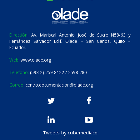
Dirección:
Av. Mariscal Antonio José de Sucre N58-63 y
Fernández Salvador Edif. Olade – San Carlos, Quito –
Ecuador.
Web:
www.olade.org
Teléfono:
(593 2) 259 8122 / 2598 280
Correo:
centro.documentacion@olade.org
Tweets by cubemediaco