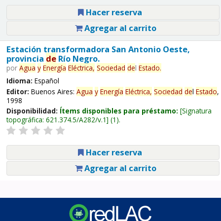
Hacer reserva
Agregar al carrito
Estación transformadora San Antonio Oeste,
provincia
de
Río Negro.
por
Agua
y
Energía
Eléctrica,
Sociedad
de
l
Estado
.
Idioma:
Español
Editor:
Buenos Aires:
Agua
y
Energía
Eléctrica,
Sociedad
de
l
Estado
,
1998
Disponibilidad:
Ítems disponibles para préstamo:
Signatura
topográfica:
621.374.5/A282/v.1
(1).
Hacer reserva
Agregar al carrito