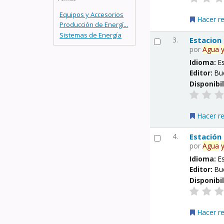
Equipos y Accesorios
Hacer r
Producción de Energí...
Sistemas de Energía
3.
Estacion
por
Agua
Idioma:
E
Editor:
Bu
Disponibi
Hacer r
4.
Estación
por
Agua
Idioma:
E
Editor:
Bu
Disponibi
Hacer r