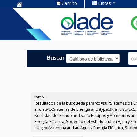
Carrito
Listas
Centro de
Documentación
OLADE -
Buscar
Inicio
›
Resultados de la búsqueda para 'ccl=su:"Sistemas de E
and su-to:Sistemas de Energía and itype:BK and su-to:Si
Sociedad del Estado and su-to:Equipos y Accesorios and
Energía Eléctrica, Sociedad del Estado and au:Agua y En
su-geo:Argentina and au:Agua y Energía Eléctrica, Socie