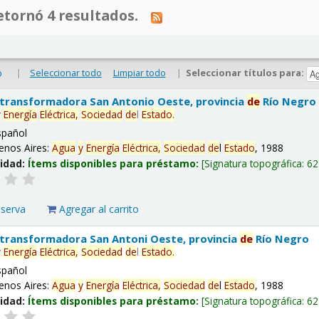
tornó 4 resultados.
|
Seleccionar todo
Limpiar todo
|
Seleccionar títulos para:
o
 transformadora San Antonio Oeste, provincia
de
Río Negro
y
Energía
Eléctrica,
Sociedad
de
l
Estado
.
spañol
enos Aires:
Agua
y
Energía
Eléctrica,
Sociedad
de
l
Estado
, 1988
lidad:
Ítems disponibles para préstamo:
Signatura topográfica:
62
eserva
Agregar al carrito
 transformadora San Antoni Oeste, provincia
de
Río Negro
y
Energía
Eléctrica,
Sociedad
de
l
Estado
.
spañol
enos Aires:
Agua
y
Energía
Eléctrica,
Sociedad
de
l
Estado
, 1988
lidad:
Ítems disponibles para préstamo:
Signatura topográfica:
62