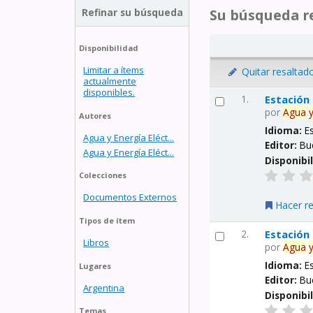
Refinar su búsqueda
Su búsqueda re
Disponibilidad
Limitar a ítems
Quitar resaltad
actualmente
disponibles.
1.
Estación
por
Agua
Autores
Idioma:
E
Agua y Energía Eléct...
Editor:
Bu
Agua y Energía Eléct...
Disponibi
Colecciones
Documentos Externos
Hacer r
Tipos de ítem
2.
Estación
Libros
por
Agua
Idioma:
E
Lugares
Editor:
Bu
Argentina
Disponibi
Temas