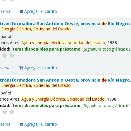
eserva
Agregar al carrito
 transformadora San Antonio Oeste, provincia
de
Río Negro
y
Energía
Eléctrica,
Sociedad
de
l
Estado
.
spañol
enos Aires:
Agua
y
energía
eléctrica,
sociedad
de
l
estado
, 1988
lidad:
Ítems disponibles para préstamo:
Signatura topográfica:
62
eserva
Agregar al carrito
 transformadora San Antonio Oeste, provincia
de
Río Negro
y
Energía
Eléctrica,
Sociedad
de
l
Estado
.
spañol
enos Aires:
Agua
y
Energía
Eléctrica,
Sociedad
de
l
Estado
, 1998
lidad:
Ítems disponibles para préstamo:
Signatura topográfica:
62
eserva
Agregar al carrito