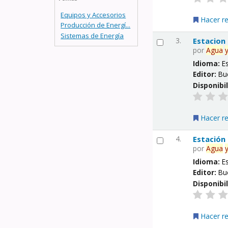
Equipos y Accesorios
Hacer r
Producción de Energí...
Sistemas de Energía
3.
Estacion
por
Agua
Idioma:
E
Editor:
Bu
Disponibi
Hacer r
4.
Estación
por
Agua
Idioma:
E
Editor:
Bu
Disponibi
Hacer r