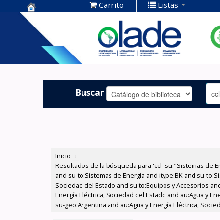
Carrito
Listas
Centro de
Documentación
OLADE -
Buscar
Inicio
›
Resultados de la búsqueda para 'ccl=su:"Sistemas de E
and su-to:Sistemas de Energía and itype:BK and su-to:Si
Sociedad del Estado and su-to:Equipos y Accesorios and
Energía Eléctrica, Sociedad del Estado and au:Agua y En
su-geo:Argentina and au:Agua y Energía Eléctrica, Socie