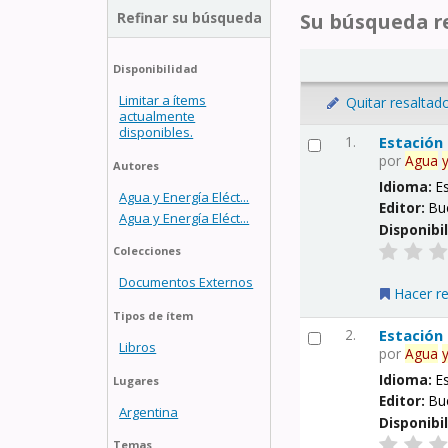
Refinar su búsqueda
Su búsqueda re
Disponibilidad
Limitar a ítems
Quitar resaltad
actualmente
disponibles.
1.
Estación
por
Agua
Autores
Idioma:
E
Agua y Energía Eléct...
Editor:
Bu
Agua y Energía Eléct...
Disponibi
Colecciones
Documentos Externos
Hacer r
Tipos de ítem
2.
Estación
Libros
por
Agua
Idioma:
E
Lugares
Editor:
Bu
Argentina
Disponibi
Temas