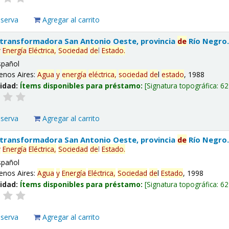
eserva
Agregar al carrito
 transformadora San Antonio Oeste, provincia
de
Río Negro
y
Energía
Eléctrica,
Sociedad
de
l
Estado
.
spañol
enos Aires:
Agua
y
energía
eléctrica,
sociedad
de
l
estado
, 1988
lidad:
Ítems disponibles para préstamo:
Signatura topográfica:
62
eserva
Agregar al carrito
 transformadora San Antonio Oeste, provincia
de
Río Negro
y
Energía
Eléctrica,
Sociedad
de
l
Estado
.
spañol
enos Aires:
Agua
y
Energía
Eléctrica,
Sociedad
de
l
Estado
, 1998
lidad:
Ítems disponibles para préstamo:
Signatura topográfica:
62
eserva
Agregar al carrito