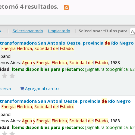
tornó 4 resultados.
|
Seleccionar todo
Limpiar todo
|
Seleccionar títulos para:
o
 transformadora San Antonio Oeste, provincia
de
Río Negro
y
Energía
Eléctrica,
Sociedad
de
l
Estado
.
spañol
enos Aires:
Agua
y
Energía
Eléctrica,
Sociedad
de
l
Estado
, 1988
lidad:
Ítems disponibles para préstamo:
Signatura topográfica:
62
eserva
Agregar al carrito
 transformadora San Antoni Oeste, provincia
de
Río Negro
y
Energía
Eléctrica,
Sociedad
de
l
Estado
.
spañol
enos Aires:
Agua
y
Energía
Eléctrica,
Sociedad
de
l
Estado
, 1988
lidad:
Ítems disponibles para préstamo:
Signatura topográfica:
62