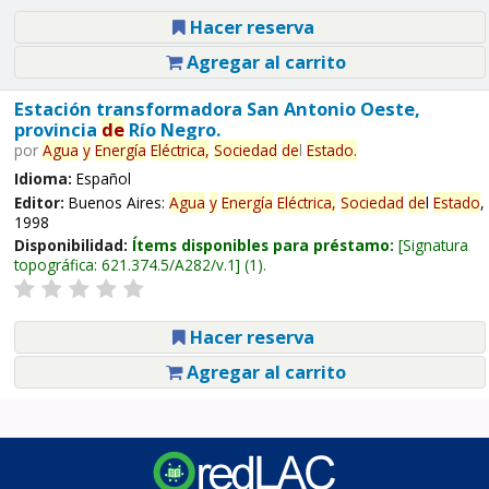
Hacer reserva
Agregar al carrito
Estación transformadora San Antonio Oeste,
provincia
de
Río Negro.
por
Agua
y
Energía
Eléctrica,
Sociedad
de
l
Estado
.
Idioma:
Español
Editor:
Buenos Aires:
Agua
y
Energía
Eléctrica,
Sociedad
de
l
Estado
,
1998
Disponibilidad:
Ítems disponibles para préstamo:
Signatura
topográfica:
621.374.5/A282/v.1
(1).
Hacer reserva
Agregar al carrito