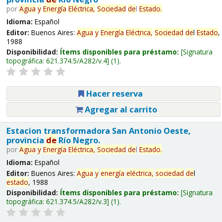
por
Agua
y
Energía
Eléctrica,
Sociedad
de
l
Estado
.
Idioma:
Español
Editor:
Buenos Aires:
Agua
y
Energía
Eléctrica,
Sociedad
de
l
Estado
,
1988
Disponibilidad:
Ítems disponibles para préstamo:
Signatura
topográfica:
621.374.5/A282/v.4
(1).
Hacer reserva
Agregar al carrito
Estacion transformadora San Antonio Oeste,
provincia
de
Río Negro.
por
Agua
y
Energía
Eléctrica,
Sociedad
de
l
Estado
.
Idioma:
Español
Editor:
Buenos Aires:
Agua
y
energía
eléctrica,
sociedad
de
l
estado
, 1988
Disponibilidad:
Ítems disponibles para préstamo:
Signatura
topográfica:
621.374.5/A282/v.3
(1).