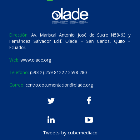
Dirección:
Av. Mariscal Antonio José de Sucre N58-63 y
Fernández Salvador Edif. Olade – San Carlos, Quito –
Ecuador.
Web:
www.olade.org
Teléfono:
(593 2) 259 8122 / 2598 280
Correo:
centro.documentacion@olade.org
Tweets by cubemediaco