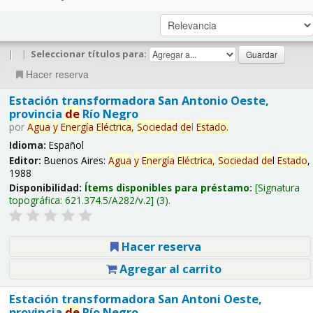
|
|
Seleccionar títulos para:
Hacer reserva
Estación transformadora San Antonio Oeste,
provincia
de
Río Negro
por
Agua
y
Energía
Eléctrica,
Sociedad
de
l
Estado
.
Idioma:
Español
Editor:
Buenos Aires:
Agua
y
Energía
Eléctrica,
Sociedad
de
l
Estado
,
1988
Disponibilidad:
Ítems disponibles para préstamo:
Signatura
topográfica:
621.374.5/A282/v.2
(3).
Hacer reserva
Agregar al carrito
Estación transformadora San Antoni Oeste,
provincia
de
Río Negro