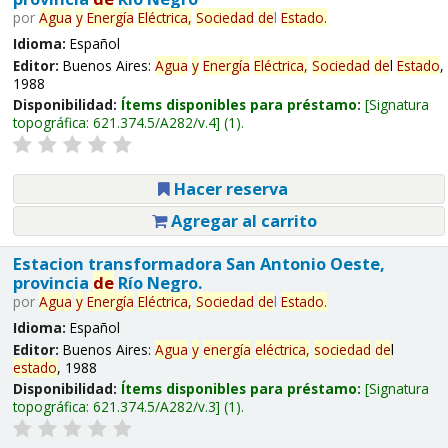
por
Agua
y
Energía
Eléctrica,
Sociedad
de
l
Estado
.
Idioma:
Español
Editor:
Buenos Aires:
Agua
y
Energía
Eléctrica,
Sociedad
de
l
Estado
,
1988
Disponibilidad:
Ítems disponibles para préstamo:
Signatura
topográfica:
621.374.5/A282/v.4
(1).
Hacer reserva
Agregar al carrito
Estacion transformadora San Antonio Oeste,
provincia
de
Río Negro.
por
Agua
y
Energía
Eléctrica,
Sociedad
de
l
Estado
.
Idioma:
Español
Editor:
Buenos Aires:
Agua
y
energía
eléctrica,
sociedad
de
l
estado
, 1988
Disponibilidad:
Ítems disponibles para préstamo:
Signatura
topográfica:
621.374.5/A282/v.3
(1).