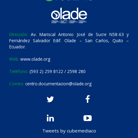
Dirección:
Av. Mariscal Antonio José de Sucre N58-63 y
Fernández Salvador Edif. Olade – San Carlos, Quito –
Ecuador.
Web:
www.olade.org
Teléfono:
(593 2) 259 8122 / 2598 280
Correo:
centro.documentacion@olade.org
Tweets by cubemediaco