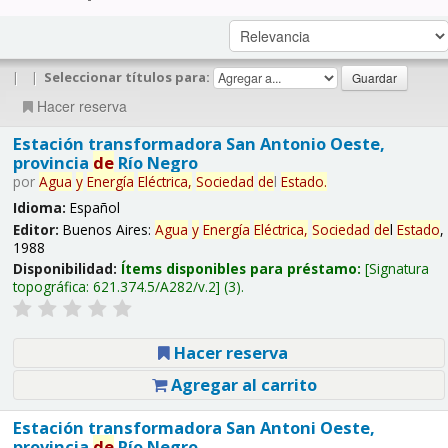
|
|
Seleccionar títulos para:
Hacer reserva
Estación transformadora San Antonio Oeste,
provincia
de
Río Negro
por
Agua
y
Energía
Eléctrica,
Sociedad
de
l
Estado
.
Idioma:
Español
Editor:
Buenos Aires:
Agua
y
Energía
Eléctrica,
Sociedad
de
l
Estado
,
1988
Disponibilidad:
Ítems disponibles para préstamo:
Signatura
topográfica:
621.374.5/A282/v.2
(3).
Hacer reserva
Agregar al carrito
Estación transformadora San Antoni Oeste,
provincia
de
Río Negro