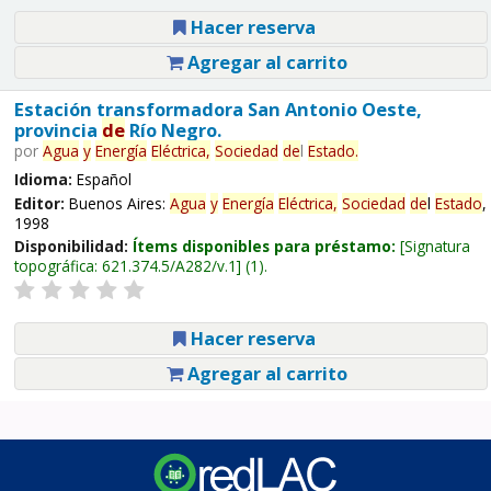
Hacer reserva
Agregar al carrito
Estación transformadora San Antonio Oeste,
provincia
de
Río Negro.
por
Agua
y
Energía
Eléctrica,
Sociedad
de
l
Estado
.
Idioma:
Español
Editor:
Buenos Aires:
Agua
y
Energía
Eléctrica,
Sociedad
de
l
Estado
,
1998
Disponibilidad:
Ítems disponibles para préstamo:
Signatura
topográfica:
621.374.5/A282/v.1
(1).
Hacer reserva
Agregar al carrito