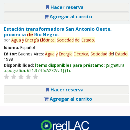
Hacer reserva
Agregar al carrito
Estación transformadora San Antonio Oeste,
provincia
de
Río Negro.
por
Agua
y
Energía
Eléctrica,
Sociedad
de
l
Estado
.
Idioma:
Español
Editor:
Buenos Aires:
Agua
y
Energía
Eléctrica,
Sociedad
de
l
Estado
,
1998
Disponibilidad:
Ítems disponibles para préstamo:
Signatura
topográfica:
621.374.5/A282/v.1
(1).
Hacer reserva
Agregar al carrito