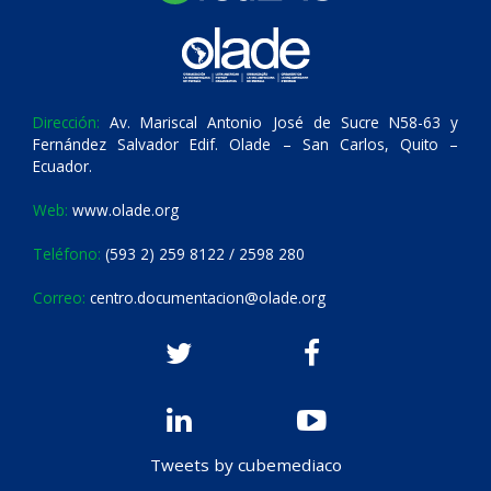
Dirección:
Av. Mariscal Antonio José de Sucre N58-63 y
Fernández Salvador Edif. Olade – San Carlos, Quito –
Ecuador.
Web:
www.olade.org
Teléfono:
(593 2) 259 8122 / 2598 280
Correo:
centro.documentacion@olade.org
Tweets by cubemediaco