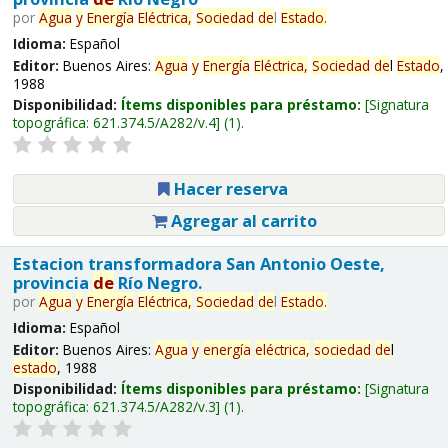
por
Agua
y
Energía
Eléctrica,
Sociedad
de
l
Estado
.
Idioma:
Español
Editor:
Buenos Aires:
Agua
y
Energía
Eléctrica,
Sociedad
de
l
Estado
,
1988
Disponibilidad:
Ítems disponibles para préstamo:
Signatura
topográfica:
621.374.5/A282/v.4
(1).
Hacer reserva
Agregar al carrito
Estacion transformadora San Antonio Oeste,
provincia
de
Río Negro.
por
Agua
y
Energía
Eléctrica,
Sociedad
de
l
Estado
.
Idioma:
Español
Editor:
Buenos Aires:
Agua
y
energía
eléctrica,
sociedad
de
l
estado
, 1988
Disponibilidad:
Ítems disponibles para préstamo:
Signatura
topográfica:
621.374.5/A282/v.3
(1).