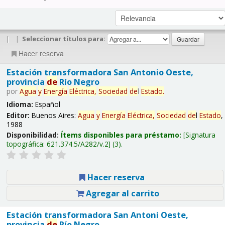
|
|
Seleccionar títulos para:
Hacer reserva
Estación transformadora San Antonio Oeste,
provincia
de
Río Negro
por
Agua
y
Energía
Eléctrica,
Sociedad
de
l
Estado
.
Idioma:
Español
Editor:
Buenos Aires:
Agua
y
Energía
Eléctrica,
Sociedad
de
l
Estado
,
1988
Disponibilidad:
Ítems disponibles para préstamo:
Signatura
topográfica:
621.374.5/A282/v.2
(3).
Hacer reserva
Agregar al carrito
Estación transformadora San Antoni Oeste,
provincia
de
Río Negro