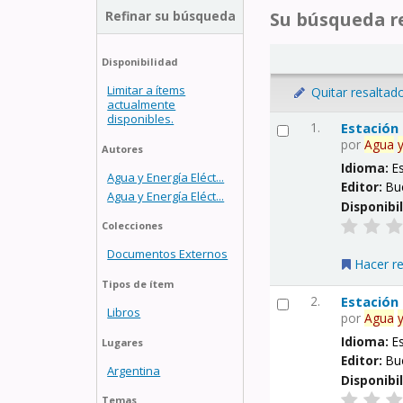
Refinar su búsqueda
Su búsqueda re
Disponibilidad
Limitar a ítems
Quitar resaltad
actualmente
disponibles.
1.
Estación
por
Agua
Autores
Idioma:
E
Agua y Energía Eléct...
Editor:
Bu
Agua y Energía Eléct...
Disponibi
Colecciones
Documentos Externos
Hacer r
Tipos de ítem
2.
Estación
Libros
por
Agua
Idioma:
E
Lugares
Editor:
Bu
Argentina
Disponibi
Temas