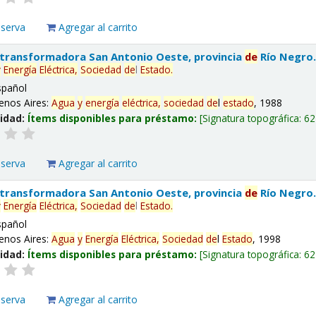
eserva
Agregar al carrito
 transformadora San Antonio Oeste, provincia
de
Río Negro
y
Energía
Eléctrica,
Sociedad
de
l
Estado
.
spañol
enos Aires:
Agua
y
energía
eléctrica,
sociedad
de
l
estado
, 1988
lidad:
Ítems disponibles para préstamo:
Signatura topográfica:
62
eserva
Agregar al carrito
 transformadora San Antonio Oeste, provincia
de
Río Negro
y
Energía
Eléctrica,
Sociedad
de
l
Estado
.
spañol
enos Aires:
Agua
y
Energía
Eléctrica,
Sociedad
de
l
Estado
, 1998
lidad:
Ítems disponibles para préstamo:
Signatura topográfica:
62
eserva
Agregar al carrito