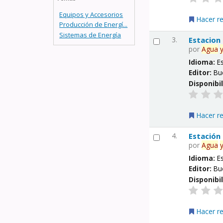
Equipos y Accesorios
Hacer r
Producción de Energí...
Sistemas de Energía
3.
Estacion
por
Agua
Idioma:
E
Editor:
Bu
Disponibi
Hacer r
4.
Estación
por
Agua
Idioma:
E
Editor:
Bu
Disponibi
Hacer r