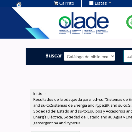
Carrito
Listas
Centro de
Documentación
OLADE -
Buscar
Inicio
›
Resultados de la búsqueda para 'ccl=su:"Sistemas de E
and su-to:Sistemas de Energía and itype:BK and su-to:Si
Sociedad del Estado and su-to:Equipos y Accesorios and
Energía Eléctrica, Sociedad del Estado and au:Agua y En
geo:Argentina and itype:BK'