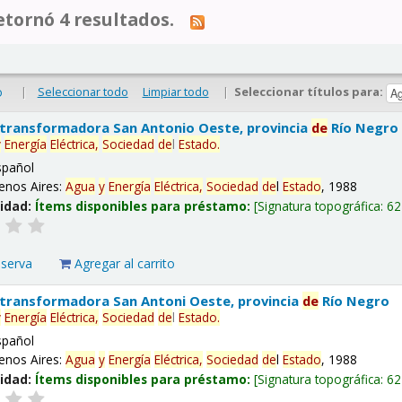
tornó 4 resultados.
|
Seleccionar todo
Limpiar todo
|
Seleccionar títulos para:
o
 transformadora San Antonio Oeste, provincia
de
Río Negro
y
Energía
Eléctrica,
Sociedad
de
l
Estado
.
spañol
enos Aires:
Agua
y
Energía
Eléctrica,
Sociedad
de
l
Estado
, 1988
lidad:
Ítems disponibles para préstamo:
Signatura topográfica:
62
eserva
Agregar al carrito
 transformadora San Antoni Oeste, provincia
de
Río Negro
y
Energía
Eléctrica,
Sociedad
de
l
Estado
.
spañol
enos Aires:
Agua
y
Energía
Eléctrica,
Sociedad
de
l
Estado
, 1988
lidad:
Ítems disponibles para préstamo:
Signatura topográfica:
62