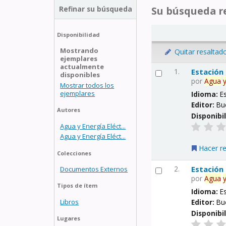
Refinar su búsqueda
Su búsqueda re
Disponibilidad
Mostrando
Quitar resaltad
ejemplares
actualmente
1.
Estación
disponibles
por
Agua
Mostrar todos los
ejemplares
Idioma:
E
Editor:
Bu
Autores
Disponibi
Agua y Energía Eléct...
Agua y Energía Eléct...
Hacer r
Colecciones
2.
Estación
Documentos Externos
por
Agua
Tipos de ítem
Idioma:
E
Libros
Editor:
Bu
Disponibi
Lugares