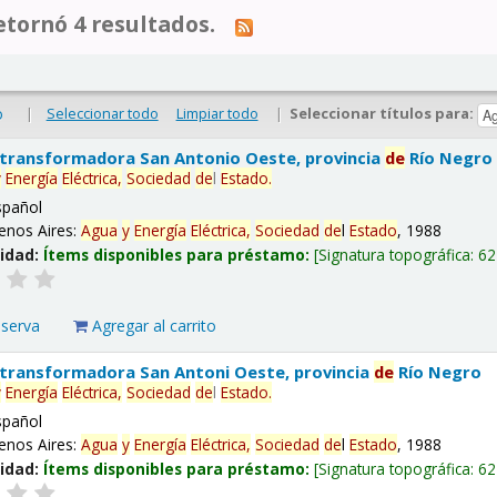
tornó 4 resultados.
|
Seleccionar todo
Limpiar todo
|
Seleccionar títulos para:
o
 transformadora San Antonio Oeste, provincia
de
Río Negro
y
Energía
Eléctrica,
Sociedad
de
l
Estado
.
spañol
enos Aires:
Agua
y
Energía
Eléctrica,
Sociedad
de
l
Estado
, 1988
lidad:
Ítems disponibles para préstamo:
Signatura topográfica:
62
eserva
Agregar al carrito
 transformadora San Antoni Oeste, provincia
de
Río Negro
y
Energía
Eléctrica,
Sociedad
de
l
Estado
.
spañol
enos Aires:
Agua
y
Energía
Eléctrica,
Sociedad
de
l
Estado
, 1988
lidad:
Ítems disponibles para préstamo:
Signatura topográfica:
62