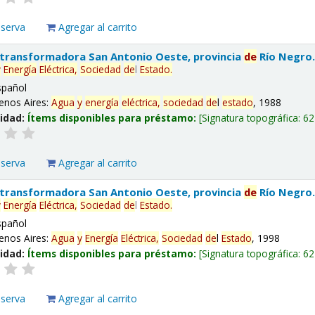
eserva
Agregar al carrito
 transformadora San Antonio Oeste, provincia
de
Río Negro
y
Energía
Eléctrica,
Sociedad
de
l
Estado
.
spañol
enos Aires:
Agua
y
energía
eléctrica,
sociedad
de
l
estado
, 1988
lidad:
Ítems disponibles para préstamo:
Signatura topográfica:
62
eserva
Agregar al carrito
 transformadora San Antonio Oeste, provincia
de
Río Negro
y
Energía
Eléctrica,
Sociedad
de
l
Estado
.
spañol
enos Aires:
Agua
y
Energía
Eléctrica,
Sociedad
de
l
Estado
, 1998
lidad:
Ítems disponibles para préstamo:
Signatura topográfica:
62
eserva
Agregar al carrito