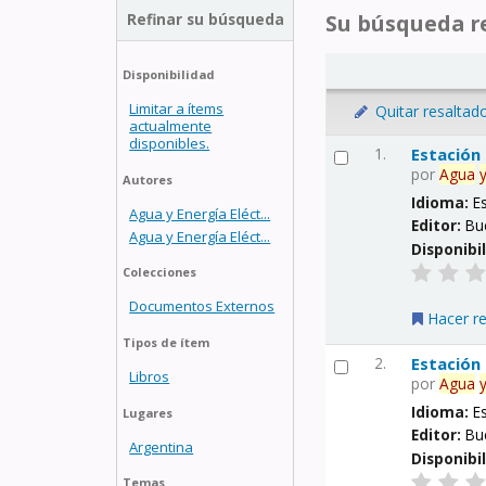
Refinar su búsqueda
Su búsqueda re
Disponibilidad
Limitar a ítems
Quitar resaltad
actualmente
disponibles.
1.
Estación
por
Agua
Autores
Idioma:
E
Agua y Energía Eléct...
Editor:
Bu
Agua y Energía Eléct...
Disponibi
Colecciones
Documentos Externos
Hacer r
Tipos de ítem
2.
Estación
Libros
por
Agua
Idioma:
E
Lugares
Editor:
Bu
Argentina
Disponibi
Temas