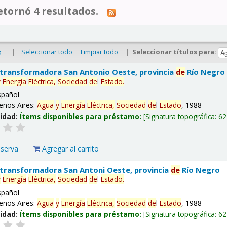
tornó 4 resultados.
|
Seleccionar todo
Limpiar todo
|
Seleccionar títulos para:
o
 transformadora San Antonio Oeste, provincia
de
Río Negro
y
Energía
Eléctrica,
Sociedad
de
l
Estado
.
spañol
enos Aires:
Agua
y
Energía
Eléctrica,
Sociedad
de
l
Estado
, 1988
lidad:
Ítems disponibles para préstamo:
Signatura topográfica:
62
eserva
Agregar al carrito
 transformadora San Antoni Oeste, provincia
de
Río Negro
y
Energía
Eléctrica,
Sociedad
de
l
Estado
.
spañol
enos Aires:
Agua
y
Energía
Eléctrica,
Sociedad
de
l
Estado
, 1988
lidad:
Ítems disponibles para préstamo:
Signatura topográfica:
62