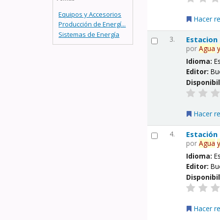
Equipos y Accesorios
Hacer r
Producción de Energí...
Sistemas de Energía
3.
Estacion
por
Agua
Idioma:
E
Editor:
Bu
Disponibi
Hacer r
4.
Estación
por
Agua
Idioma:
E
Editor:
Bu
Disponibi
Hacer r