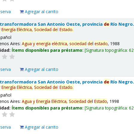
eserva
Agregar al carrito
 transformadora San Antonio Oeste, provincia
de
Río Negro
y
Energía
Eléctrica,
Sociedad
de
l
Estado
.
spañol
enos Aires:
Agua
y
energía
eléctrica,
sociedad
de
l
estado
, 1988
lidad:
Ítems disponibles para préstamo:
Signatura topográfica:
62
eserva
Agregar al carrito
 transformadora San Antonio Oeste, provincia
de
Río Negro
y
Energía
Eléctrica,
Sociedad
de
l
Estado
.
spañol
enos Aires:
Agua
y
Energía
Eléctrica,
Sociedad
de
l
Estado
, 1998
lidad:
Ítems disponibles para préstamo:
Signatura topográfica:
62
eserva
Agregar al carrito