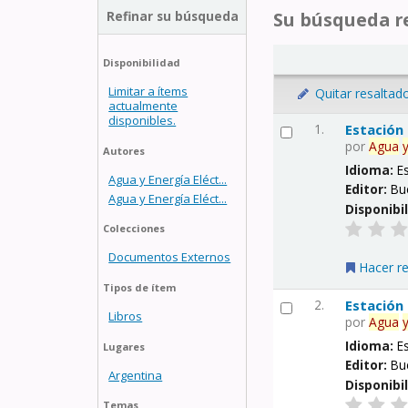
Refinar su búsqueda
Su búsqueda re
Disponibilidad
Limitar a ítems
Quitar resaltad
actualmente
disponibles.
1.
Estación
por
Agua
Autores
Idioma:
E
Agua y Energía Eléct...
Editor:
Bu
Agua y Energía Eléct...
Disponibi
Colecciones
Documentos Externos
Hacer r
Tipos de ítem
2.
Estación
Libros
por
Agua
Idioma:
E
Lugares
Editor:
Bu
Argentina
Disponibi
Temas