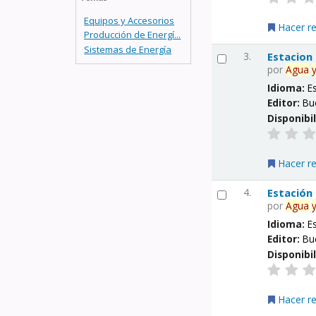
Equipos y Accesorios
Hacer r
Producción de Energí...
Sistemas de Energía
3.
Estacion
por
Agua
Idioma:
E
Editor:
Bu
Disponibi
Hacer r
4.
Estación
por
Agua
Idioma:
E
Editor:
Bu
Disponibi
Hacer r