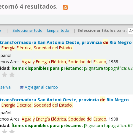
tornó 4 resultados.
|
Seleccionar todo
Limpiar todo
|
Seleccionar títulos para:
o
 transformadora San Antonio Oeste, provincia
de
Río Negro
y
Energía
Eléctrica,
Sociedad
de
l
Estado
.
spañol
enos Aires:
Agua
y
Energía
Eléctrica,
Sociedad
de
l
Estado
, 1988
lidad:
Ítems disponibles para préstamo:
Signatura topográfica:
62
eserva
Agregar al carrito
 transformadora San Antoni Oeste, provincia
de
Río Negro
y
Energía
Eléctrica,
Sociedad
de
l
Estado
.
spañol
enos Aires:
Agua
y
Energía
Eléctrica,
Sociedad
de
l
Estado
, 1988
lidad:
Ítems disponibles para préstamo:
Signatura topográfica:
62