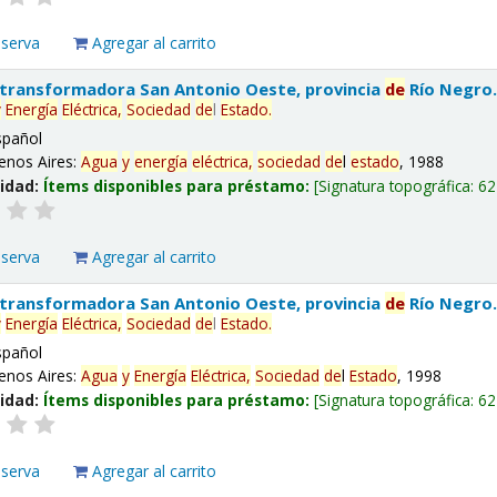
eserva
Agregar al carrito
 transformadora San Antonio Oeste, provincia
de
Río Negro
y
Energía
Eléctrica,
Sociedad
de
l
Estado
.
spañol
enos Aires:
Agua
y
energía
eléctrica,
sociedad
de
l
estado
, 1988
lidad:
Ítems disponibles para préstamo:
Signatura topográfica:
62
eserva
Agregar al carrito
 transformadora San Antonio Oeste, provincia
de
Río Negro
y
Energía
Eléctrica,
Sociedad
de
l
Estado
.
spañol
enos Aires:
Agua
y
Energía
Eléctrica,
Sociedad
de
l
Estado
, 1998
lidad:
Ítems disponibles para préstamo:
Signatura topográfica:
62
eserva
Agregar al carrito