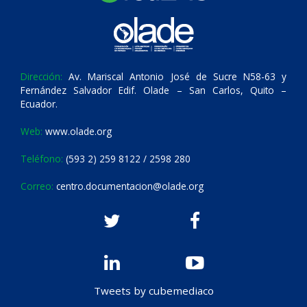
Dirección:
Av. Mariscal Antonio José de Sucre N58-63 y
Fernández Salvador Edif. Olade – San Carlos, Quito –
Ecuador.
Web:
www.olade.org
Teléfono:
(593 2) 259 8122 / 2598 280
Correo:
centro.documentacion@olade.org
Tweets by cubemediaco