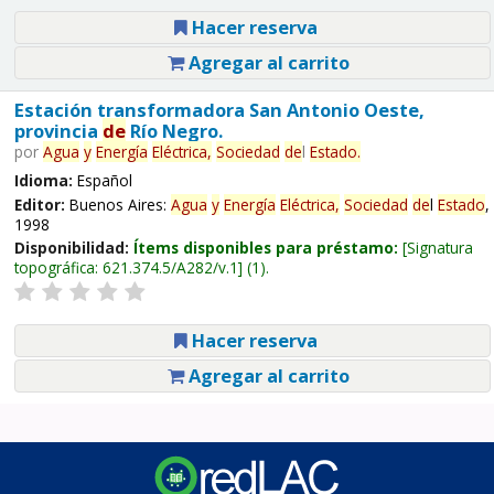
Hacer reserva
Agregar al carrito
Estación transformadora San Antonio Oeste,
provincia
de
Río Negro.
por
Agua
y
Energía
Eléctrica,
Sociedad
de
l
Estado
.
Idioma:
Español
Editor:
Buenos Aires:
Agua
y
Energía
Eléctrica,
Sociedad
de
l
Estado
,
1998
Disponibilidad:
Ítems disponibles para préstamo:
Signatura
topográfica:
621.374.5/A282/v.1
(1).
Hacer reserva
Agregar al carrito