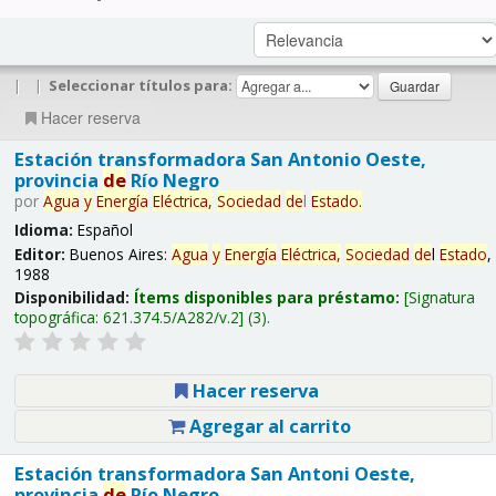
|
|
Seleccionar títulos para:
Hacer reserva
Estación transformadora San Antonio Oeste,
provincia
de
Río Negro
por
Agua
y
Energía
Eléctrica,
Sociedad
de
l
Estado
.
Idioma:
Español
Editor:
Buenos Aires:
Agua
y
Energía
Eléctrica,
Sociedad
de
l
Estado
,
1988
Disponibilidad:
Ítems disponibles para préstamo:
Signatura
topográfica:
621.374.5/A282/v.2
(3).
Hacer reserva
Agregar al carrito
Estación transformadora San Antoni Oeste,
provincia
de
Río Negro