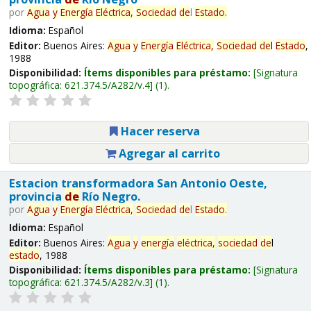
por
Agua
y
Energía
Eléctrica,
Sociedad
de
l
Estado
.
Idioma:
Español
Editor:
Buenos Aires:
Agua
y
Energía
Eléctrica,
Sociedad
de
l
Estado
,
1988
Disponibilidad:
Ítems disponibles para préstamo:
Signatura
topográfica:
621.374.5/A282/v.4
(1).
Hacer reserva
Agregar al carrito
Estacion transformadora San Antonio Oeste,
provincia
de
Río Negro.
por
Agua
y
Energía
Eléctrica,
Sociedad
de
l
Estado
.
Idioma:
Español
Editor:
Buenos Aires:
Agua
y
energía
eléctrica,
sociedad
de
l
estado
, 1988
Disponibilidad:
Ítems disponibles para préstamo:
Signatura
topográfica:
621.374.5/A282/v.3
(1).