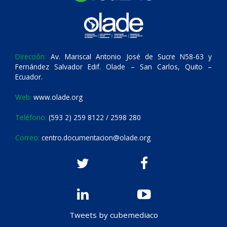
Dirección:
Av. Mariscal Antonio José de Sucre N58-63 y
Fernández Salvador Edif. Olade – San Carlos, Quito –
Ecuador.
Web:
www.olade.org
Teléfono:
(593 2) 259 8122 / 2598 280
Correo:
centro.documentacion@olade.org
Tweets by cubemediaco