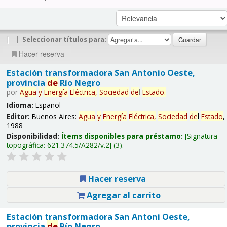
|
|
Seleccionar títulos para:
Hacer reserva
Estación transformadora San Antonio Oeste,
provincia
de
Río Negro
por
Agua
y
Energía
Eléctrica,
Sociedad
de
l
Estado
.
Idioma:
Español
Editor:
Buenos Aires:
Agua
y
Energía
Eléctrica,
Sociedad
de
l
Estado
,
1988
Disponibilidad:
Ítems disponibles para préstamo:
Signatura
topográfica:
621.374.5/A282/v.2
(3).
Hacer reserva
Agregar al carrito
Estación transformadora San Antoni Oeste,
provincia
de
Río Negro