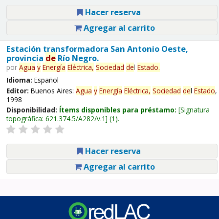
Hacer reserva
Agregar al carrito
Estación transformadora San Antonio Oeste,
provincia
de
Río Negro.
por
Agua
y
Energía
Eléctrica,
Sociedad
de
l
Estado
.
Idioma:
Español
Editor:
Buenos Aires:
Agua
y
Energía
Eléctrica,
Sociedad
de
l
Estado
,
1998
Disponibilidad:
Ítems disponibles para préstamo:
Signatura
topográfica:
621.374.5/A282/v.1
(1).
Hacer reserva
Agregar al carrito