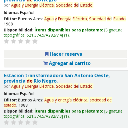
por
Agua
y
Energía
Eléctrica,
Sociedad
de
l
Estado
.
Idioma:
Español
Editor:
Buenos Aires:
Agua
y
Energía
Eléctrica,
Sociedad
de
l
Estado
,
1988
Disponibilidad:
Ítems disponibles para préstamo:
Signatura
topográfica:
621.374.5/A282/v.4
(1).
Hacer reserva
Agregar al carrito
Estacion transformadora San Antonio Oeste,
provincia
de
Río Negro.
por
Agua
y
Energía
Eléctrica,
Sociedad
de
l
Estado
.
Idioma:
Español
Editor:
Buenos Aires:
Agua
y
energía
eléctrica,
sociedad
de
l
estado
, 1988
Disponibilidad:
Ítems disponibles para préstamo:
Signatura
topográfica:
621.374.5/A282/v.3
(1).