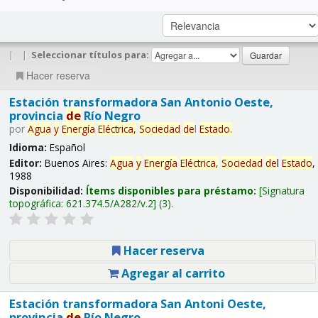
|
|
Seleccionar títulos para:
Hacer reserva
Estación transformadora San Antonio Oeste,
provincia
de
Río Negro
por
Agua
y
Energía
Eléctrica,
Sociedad
de
l
Estado
.
Idioma:
Español
Editor:
Buenos Aires:
Agua
y
Energía
Eléctrica,
Sociedad
de
l
Estado
,
1988
Disponibilidad:
Ítems disponibles para préstamo:
Signatura
topográfica:
621.374.5/A282/v.2
(3).
Hacer reserva
Agregar al carrito
Estación transformadora San Antoni Oeste,
provincia
de
Río Negro