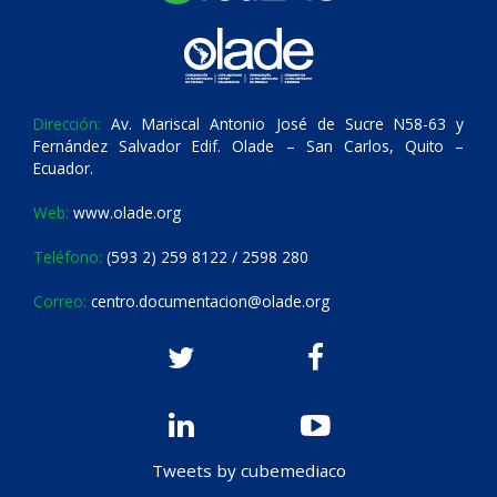
Dirección:
Av. Mariscal Antonio José de Sucre N58-63 y
Fernández Salvador Edif. Olade – San Carlos, Quito –
Ecuador.
Web:
www.olade.org
Teléfono:
(593 2) 259 8122 / 2598 280
Correo:
centro.documentacion@olade.org
Tweets by cubemediaco