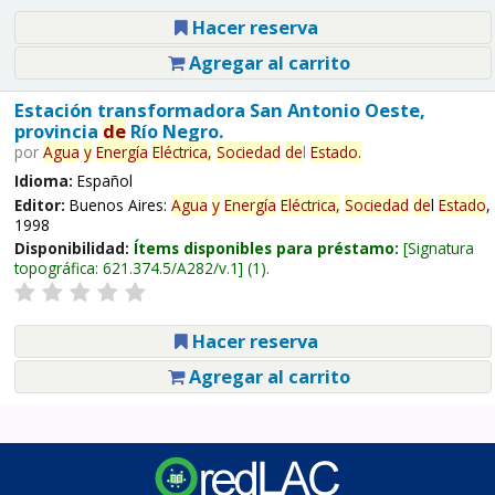
Hacer reserva
Agregar al carrito
Estación transformadora San Antonio Oeste,
provincia
de
Río Negro.
por
Agua
y
Energía
Eléctrica,
Sociedad
de
l
Estado
.
Idioma:
Español
Editor:
Buenos Aires:
Agua
y
Energía
Eléctrica,
Sociedad
de
l
Estado
,
1998
Disponibilidad:
Ítems disponibles para préstamo:
Signatura
topográfica:
621.374.5/A282/v.1
(1).
Hacer reserva
Agregar al carrito