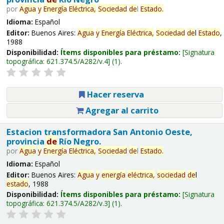
por
Agua
y
Energía
Eléctrica,
Sociedad
de
l
Estado
.
Idioma:
Español
Editor:
Buenos Aires:
Agua
y
Energía
Eléctrica,
Sociedad
de
l
Estado
,
1988
Disponibilidad:
Ítems disponibles para préstamo:
Signatura
topográfica:
621.374.5/A282/v.4
(1).
Hacer reserva
Agregar al carrito
Estacion transformadora San Antonio Oeste,
provincia
de
Río Negro.
por
Agua
y
Energía
Eléctrica,
Sociedad
de
l
Estado
.
Idioma:
Español
Editor:
Buenos Aires:
Agua
y
energía
eléctrica,
sociedad
de
l
estado
, 1988
Disponibilidad:
Ítems disponibles para préstamo:
Signatura
topográfica:
621.374.5/A282/v.3
(1).