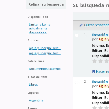
Refinar su búsqueda
Su búsqueda re
Disponibilidad
Limitar a ítems
Quitar resaltad
actualmente
disponibles.
1.
Estación
por
Agua
Autores
Idioma:
E
Agua y Energía Eléct...
Editor:
Bu
Agua y Energía Eléct...
Disponibi
Colecciones
Documentos Externos
Hacer r
Tipos de ítem
2.
Estación
Libros
por
Agua
Idioma:
E
Lugares
Editor:
Bu
Argentina
Disponibi
Temas