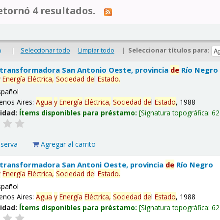
tornó 4 resultados.
|
Seleccionar todo
Limpiar todo
|
Seleccionar títulos para:
o
 transformadora San Antonio Oeste, provincia
de
Río Negro
y
Energía
Eléctrica,
Sociedad
de
l
Estado
.
spañol
enos Aires:
Agua
y
Energía
Eléctrica,
Sociedad
de
l
Estado
, 1988
lidad:
Ítems disponibles para préstamo:
Signatura topográfica:
62
eserva
Agregar al carrito
 transformadora San Antoni Oeste, provincia
de
Río Negro
y
Energía
Eléctrica,
Sociedad
de
l
Estado
.
spañol
enos Aires:
Agua
y
Energía
Eléctrica,
Sociedad
de
l
Estado
, 1988
lidad:
Ítems disponibles para préstamo:
Signatura topográfica:
62