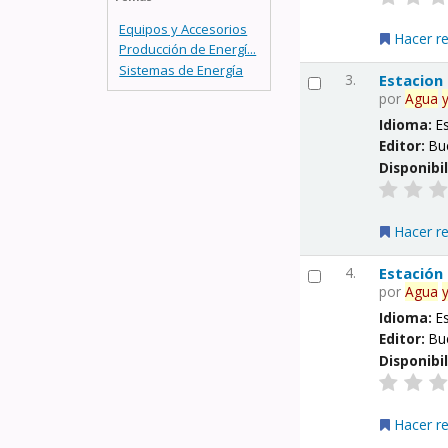
Equipos y Accesorios
Hacer r
Producción de Energí...
Sistemas de Energía
3.
Estacion
por
Agua
Idioma:
E
Editor:
Bu
Disponibi
Hacer r
4.
Estación
por
Agua
Idioma:
E
Editor:
Bu
Disponibi
Hacer r