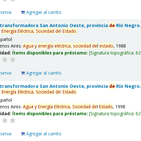
eserva
Agregar al carrito
 transformadora San Antonio Oeste, provincia
de
Río Negro
y
Energía
Eléctrica,
Sociedad
de
l
Estado
.
spañol
enos Aires:
Agua
y
energía
eléctrica,
sociedad
de
l
estado
, 1988
lidad:
Ítems disponibles para préstamo:
Signatura topográfica:
62
eserva
Agregar al carrito
 transformadora San Antonio Oeste, provincia
de
Río Negro
y
Energía
Eléctrica,
Sociedad
de
l
Estado
.
spañol
enos Aires:
Agua
y
Energía
Eléctrica,
Sociedad
de
l
Estado
, 1998
lidad:
Ítems disponibles para préstamo:
Signatura topográfica:
62
eserva
Agregar al carrito