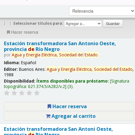
|
|
Seleccionar títulos para:
Hacer reserva
Estación transformadora San Antonio Oeste,
provincia
de
Río Negro
por
Agua
y
Energía
Eléctrica,
Sociedad
de
l
Estado
.
Idioma:
Español
Editor:
Buenos Aires:
Agua
y
Energía
Eléctrica,
Sociedad
de
l
Estado
,
1988
Disponibilidad:
Ítems disponibles para préstamo:
Signatura
topográfica:
621.374.5/A282/v.2
(3).
Hacer reserva
Agregar al carrito
Estación transformadora San Antoni Oeste,
provincia
de
Río Negro