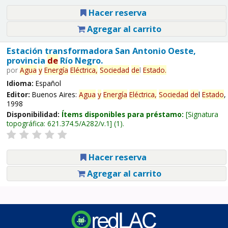
Hacer reserva
Agregar al carrito
Estación transformadora San Antonio Oeste,
provincia
de
Río Negro.
por
Agua
y
Energía
Eléctrica,
Sociedad
de
l
Estado
.
Idioma:
Español
Editor:
Buenos Aires:
Agua
y
Energía
Eléctrica,
Sociedad
de
l
Estado
,
1998
Disponibilidad:
Ítems disponibles para préstamo:
Signatura
topográfica:
621.374.5/A282/v.1
(1).
Hacer reserva
Agregar al carrito