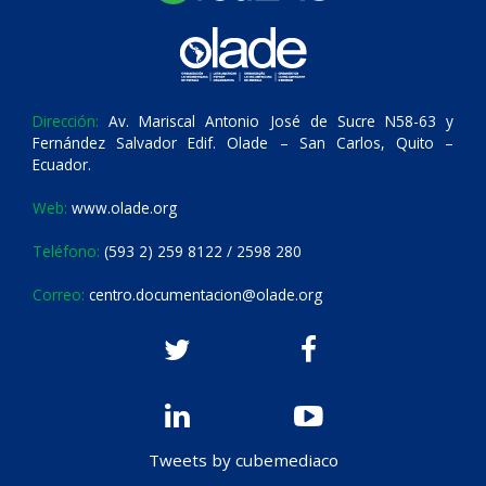
Dirección:
Av. Mariscal Antonio José de Sucre N58-63 y
Fernández Salvador Edif. Olade – San Carlos, Quito –
Ecuador.
Web:
www.olade.org
Teléfono:
(593 2) 259 8122 / 2598 280
Correo:
centro.documentacion@olade.org
Tweets by cubemediaco