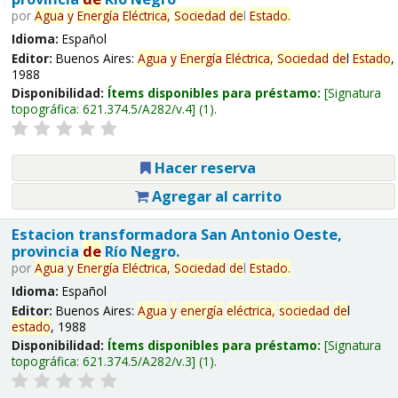
por
Agua
y
Energía
Eléctrica,
Sociedad
de
l
Estado
.
Idioma:
Español
Editor:
Buenos Aires:
Agua
y
Energía
Eléctrica,
Sociedad
de
l
Estado
,
1988
Disponibilidad:
Ítems disponibles para préstamo:
Signatura
topográfica:
621.374.5/A282/v.4
(1).
Hacer reserva
Agregar al carrito
Estacion transformadora San Antonio Oeste,
provincia
de
Río Negro.
por
Agua
y
Energía
Eléctrica,
Sociedad
de
l
Estado
.
Idioma:
Español
Editor:
Buenos Aires:
Agua
y
energía
eléctrica,
sociedad
de
l
estado
, 1988
Disponibilidad:
Ítems disponibles para préstamo:
Signatura
topográfica:
621.374.5/A282/v.3
(1).