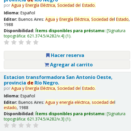
por
Agua
y
Energía
Eléctrica,
Sociedad
de
l
Estado
.
Idioma:
Español
Editor:
Buenos Aires:
Agua
y
Energía
Eléctrica,
Sociedad
de
l
Estado
,
1988
Disponibilidad:
Ítems disponibles para préstamo:
Signatura
topográfica:
621.374.5/A282/v.4
(1).
Hacer reserva
Agregar al carrito
Estacion transformadora San Antonio Oeste,
provincia
de
Río Negro.
por
Agua
y
Energía
Eléctrica,
Sociedad
de
l
Estado
.
Idioma:
Español
Editor:
Buenos Aires:
Agua
y
energía
eléctrica,
sociedad
de
l
estado
, 1988
Disponibilidad:
Ítems disponibles para préstamo:
Signatura
topográfica:
621.374.5/A282/v.3
(1).