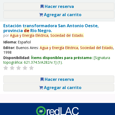
Hacer reserva
Agregar al carrito
Estación transformadora San Antonio Oeste,
provincia
de
Río Negro.
por
Agua
y
Energía
Eléctrica,
Sociedad
de
l
Estado
.
Idioma:
Español
Editor:
Buenos Aires:
Agua
y
Energía
Eléctrica,
Sociedad
de
l
Estado
,
1998
Disponibilidad:
Ítems disponibles para préstamo:
Signatura
topográfica:
621.374.5/A282/v.1
(1).
Hacer reserva
Agregar al carrito