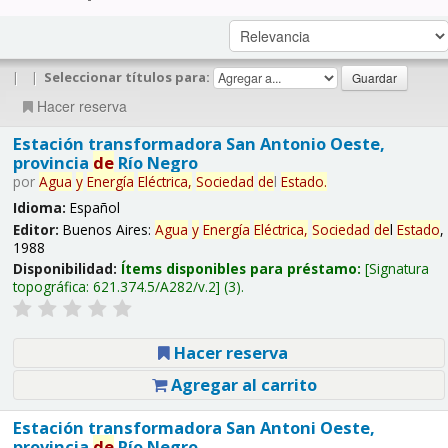
|
|
Seleccionar títulos para:
Hacer reserva
Estación transformadora San Antonio Oeste,
provincia
de
Río Negro
por
Agua
y
Energía
Eléctrica,
Sociedad
de
l
Estado
.
Idioma:
Español
Editor:
Buenos Aires:
Agua
y
Energía
Eléctrica,
Sociedad
de
l
Estado
,
1988
Disponibilidad:
Ítems disponibles para préstamo:
Signatura
topográfica:
621.374.5/A282/v.2
(3).
Hacer reserva
Agregar al carrito
Estación transformadora San Antoni Oeste,
provincia
de
Río Negro