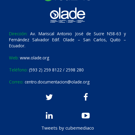
Dirección:
Av. Mariscal Antonio José de Sucre N58-63 y
Fernández Salvador Edif. Olade – San Carlos, Quito –
Ecuador.
Web:
www.olade.org
Teléfono:
(593 2) 259 8122 / 2598 280
Correo:
centro.documentacion@olade.org
Tweets by cubemediaco