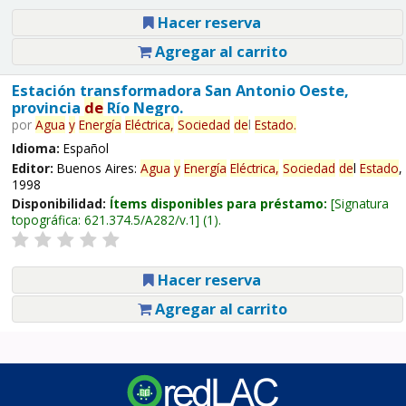
Hacer reserva
Agregar al carrito
Estación transformadora San Antonio Oeste,
provincia
de
Río Negro.
por
Agua
y
Energía
Eléctrica,
Sociedad
de
l
Estado
.
Idioma:
Español
Editor:
Buenos Aires:
Agua
y
Energía
Eléctrica,
Sociedad
de
l
Estado
,
1998
Disponibilidad:
Ítems disponibles para préstamo:
Signatura
topográfica:
621.374.5/A282/v.1
(1).
Hacer reserva
Agregar al carrito