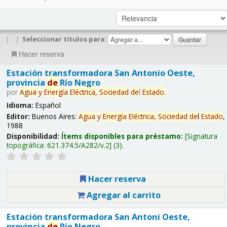
|
|
Seleccionar títulos para:
Hacer reserva
Estación transformadora San Antonio Oeste,
provincia
de
Río Negro
por
Agua
y
Energía
Eléctrica,
Sociedad
de
l
Estado
.
Idioma:
Español
Editor:
Buenos Aires:
Agua
y
Energía
Eléctrica,
Sociedad
de
l
Estado
,
1988
Disponibilidad:
Ítems disponibles para préstamo:
Signatura
topográfica:
621.374.5/A282/v.2
(3).
Hacer reserva
Agregar al carrito
Estación transformadora San Antoni Oeste,
provincia
de
Río Negro