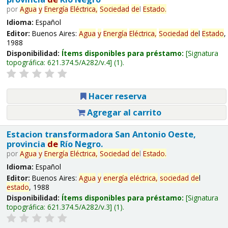
por
Agua
y
Energía
Eléctrica,
Sociedad
de
l
Estado
.
Idioma:
Español
Editor:
Buenos Aires:
Agua
y
Energía
Eléctrica,
Sociedad
de
l
Estado
,
1988
Disponibilidad:
Ítems disponibles para préstamo:
Signatura
topográfica:
621.374.5/A282/v.4
(1).
Hacer reserva
Agregar al carrito
Estacion transformadora San Antonio Oeste,
provincia
de
Río Negro.
por
Agua
y
Energía
Eléctrica,
Sociedad
de
l
Estado
.
Idioma:
Español
Editor:
Buenos Aires:
Agua
y
energía
eléctrica,
sociedad
de
l
estado
, 1988
Disponibilidad:
Ítems disponibles para préstamo:
Signatura
topográfica:
621.374.5/A282/v.3
(1).