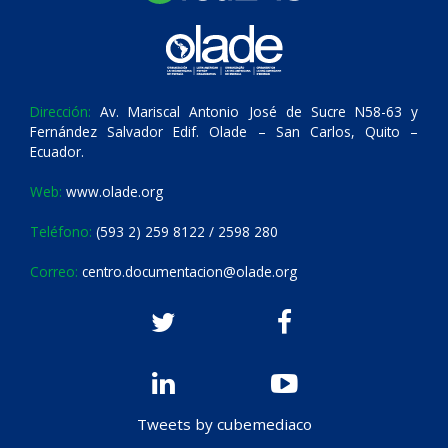
Dirección:
Av. Mariscal Antonio José de Sucre N58-63 y
Fernández Salvador Edif. Olade – San Carlos, Quito –
Ecuador.
Web:
www.olade.org
Teléfono:
(593 2) 259 8122 / 2598 280
Correo:
centro.documentacion@olade.org
Tweets by cubemediaco