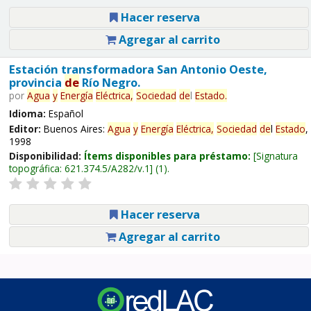
Hacer reserva
Agregar al carrito
Estación transformadora San Antonio Oeste,
provincia
de
Río Negro.
por
Agua
y
Energía
Eléctrica,
Sociedad
de
l
Estado
.
Idioma:
Español
Editor:
Buenos Aires:
Agua
y
Energía
Eléctrica,
Sociedad
de
l
Estado
,
1998
Disponibilidad:
Ítems disponibles para préstamo:
Signatura
topográfica:
621.374.5/A282/v.1
(1).
Hacer reserva
Agregar al carrito