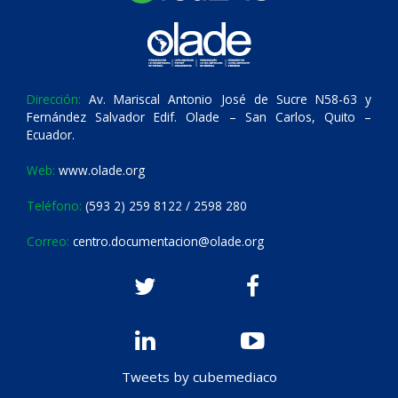
Dirección:
Av. Mariscal Antonio José de Sucre N58-63 y
Fernández Salvador Edif. Olade – San Carlos, Quito –
Ecuador.
Web:
www.olade.org
Teléfono:
(593 2) 259 8122 / 2598 280
Correo:
centro.documentacion@olade.org
Tweets by cubemediaco