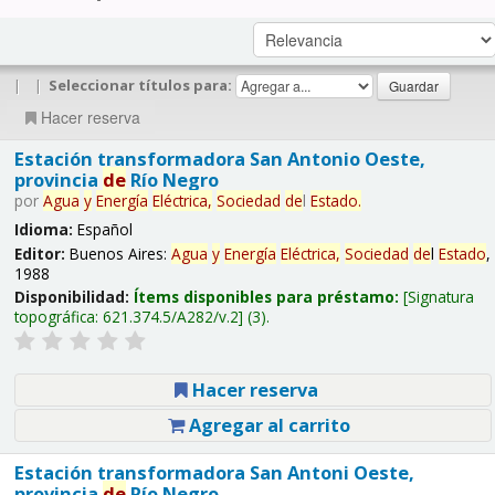
|
|
Seleccionar títulos para:
Hacer reserva
Estación transformadora San Antonio Oeste,
provincia
de
Río Negro
por
Agua
y
Energía
Eléctrica,
Sociedad
de
l
Estado
.
Idioma:
Español
Editor:
Buenos Aires:
Agua
y
Energía
Eléctrica,
Sociedad
de
l
Estado
,
1988
Disponibilidad:
Ítems disponibles para préstamo:
Signatura
topográfica:
621.374.5/A282/v.2
(3).
Hacer reserva
Agregar al carrito
Estación transformadora San Antoni Oeste,
provincia
de
Río Negro