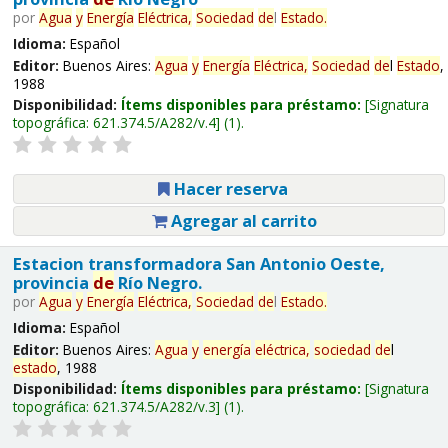
por
Agua
y
Energía
Eléctrica,
Sociedad
de
l
Estado
.
Idioma:
Español
Editor:
Buenos Aires:
Agua
y
Energía
Eléctrica,
Sociedad
de
l
Estado
,
1988
Disponibilidad:
Ítems disponibles para préstamo:
Signatura
topográfica:
621.374.5/A282/v.4
(1).
Hacer reserva
Agregar al carrito
Estacion transformadora San Antonio Oeste,
provincia
de
Río Negro.
por
Agua
y
Energía
Eléctrica,
Sociedad
de
l
Estado
.
Idioma:
Español
Editor:
Buenos Aires:
Agua
y
energía
eléctrica,
sociedad
de
l
estado
, 1988
Disponibilidad:
Ítems disponibles para préstamo:
Signatura
topográfica:
621.374.5/A282/v.3
(1).